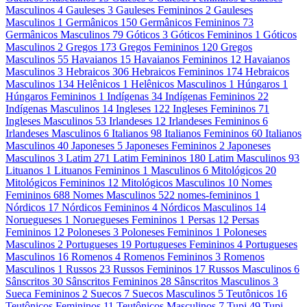
Masculinos
4
Gauleses
3
Gauleses Femininos
2
Gauleses
Masculinos
1
Germânicos
150
Germânicos Femininos
73
Germânicos Masculinos
79
Góticos
3
Góticos Femininos
1
Góticos
Masculinos
2
Gregos
173
Gregos Femininos
120
Gregos
Masculinos
55
Havaianos
15
Havaianos Femininos
12
Havaianos
Masculinos
3
Hebraicos
306
Hebraicos Femininos
174
Hebraicos
Masculinos
134
Helênicos
1
Helênicos Masculinos
1
Húngaros
1
Húngaros Femininos
1
Indígenas
34
Indígenas Femininos
22
Indígenas Masculinos
14
Ingleses
122
Ingleses Femininos
71
Ingleses Masculinos
53
Irlandeses
12
Irlandeses Femininos
6
Irlandeses Masculinos
6
Italianos
98
Italianos Femininos
60
Italianos
Masculinos
40
Japoneses
5
Japoneses Femininos
2
Japoneses
Masculinos
3
Latim
271
Latim Femininos
180
Latim Masculinos
93
Lituanos
1
Lituanos Femininos
1
Masculinos
6
Mitológicos
20
Mitológicos Femininos
12
Mitológicos Masculinos
10
Nomes
Femininos
688
Nomes Masculinos
522
nomes-femininos
1
Nórdicos
17
Nórdicos Femininos
4
Nórdicos Masculinos
14
Noruegueses
1
Noruegueses Femininos
1
Persas
12
Persas
Femininos
12
Poloneses
3
Poloneses Femininos
1
Poloneses
Masculinos
2
Portugueses
19
Portugueses Femininos
4
Portugueses
Masculinos
16
Romenos
4
Romenos Femininos
3
Romenos
Masculinos
1
Russos
23
Russos Femininos
17
Russos Masculinos
6
Sânscritos
30
Sânscritos Femininos
28
Sânscritos Masculinos
3
Sueca Femininos
2
Suecos
7
Suecos Masculinos
5
Teutônicos
16
Teutônicos Femininos
11
Teutônicos Masculinos
7
Tupi
49
Tupi