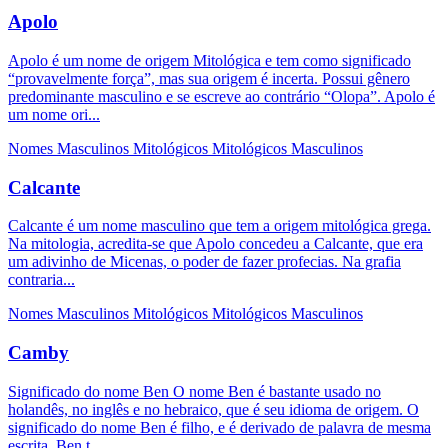
Apolo
Apolo é um nome de origem Mitológica e tem como significado
“provavelmente força”, mas sua origem é incerta. Possui gênero
predominante masculino e se escreve ao contrário “Olopa”. Apolo é
um nome ori...
Nomes Masculinos
Mitológicos
Mitológicos Masculinos
Calcante
Calcante é um nome masculino que tem a origem mitológica grega.
Na mitologia, acredita-se que Apolo concedeu a Calcante, que era
um adivinho de Micenas, o poder de fazer profecias. Na grafia
contraria...
Nomes Masculinos
Mitológicos
Mitológicos Masculinos
Camby
Significado do nome Ben O nome Ben é bastante usado no
holandês, no inglês e no hebraico, que é seu idioma de origem. O
significado do nome Ben é filho, e é derivado de palavra de mesma
escrita. Ben t...