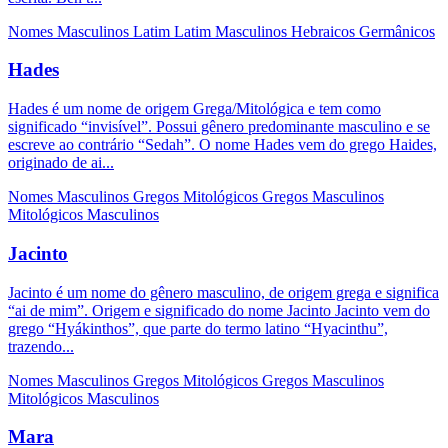
Nomes Masculinos
Latim
Latim Masculinos
Hebraicos
Germânicos
Hades
Hades é um nome de origem Grega/Mitológica e tem como
significado “invisível”. Possui gênero predominante masculino e se
escreve ao contrário “Sedah”. O nome Hades vem do grego Haides,
originado de ai...
Nomes Masculinos
Gregos
Mitológicos
Gregos Masculinos
Mitológicos Masculinos
Jacinto
Jacinto é um nome do gênero masculino, de origem grega e significa
“ai de mim”. Origem e significado do nome Jacinto Jacinto vem do
grego “Hyákinthos”, que parte do termo latino “Hyacinthu”,
trazendo...
Nomes Masculinos
Gregos
Mitológicos
Gregos Masculinos
Mitológicos Masculinos
Mara