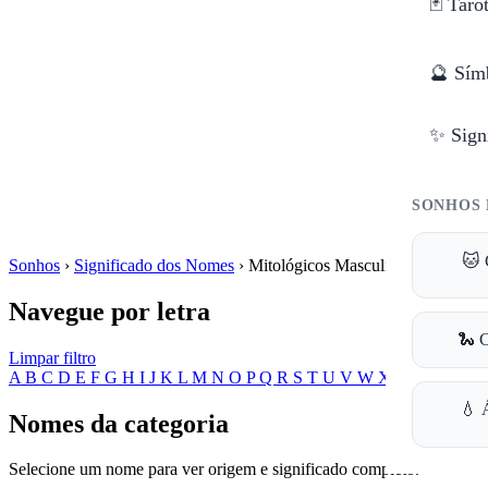
🃏 Taro
🔮 Sím
✨ Sign
SONHOS 
🐱 
Sonhos
›
Significado dos Nomes
›
Mitológicos Masculinos
Navegue por letra
🐍 
Limpar filtro
A
B
C
D
E
F
G
H
I
J
K
L
M
N
O
P
Q
R
S
T
U
V
W
X
Y
Z
💧 
Nomes da categoria
Selecione um nome para ver origem e significado completo.