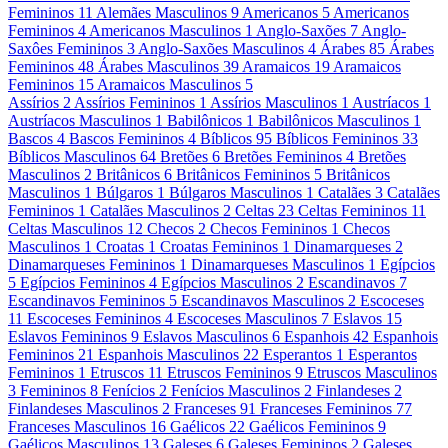
Femininos
11
Alemães Masculinos
9
Americanos
5
Americanos
Femininos
4
Americanos Masculinos
1
Anglo-Saxões
7
Anglo-
Saxôes Femininos
3
Anglo-Saxões Masculinos
4
Árabes
85
Árabes
Femininos
48
Árabes Masculinos
39
Aramaicos
19
Aramaicos
Femininos
15
Aramaicos Masculinos
5
Assírios
2
Assírios Femininos
1
Assírios Masculinos
1
Austríacos
1
Austríacos Masculinos
1
Babilônicos
1
Babilônicos Masculinos
1
Bascos
4
Bascos Femininos
4
Bíblicos
95
Bíblicos Femininos
33
Bíblicos Masculinos
64
Bretões
6
Bretões Femininos
4
Bretões
Masculinos
2
Britânicos
6
Britânicos Femininos
5
Britânicos
Masculinos
1
Búlgaros
1
Búlgaros Masculinos
1
Catalães
3
Catalães
Femininos
1
Catalães Masculinos
2
Celtas
23
Celtas Femininos
11
Celtas Masculinos
12
Checos
2
Checos Femininos
1
Checos
Masculinos
1
Croatas
1
Croatas Femininos
1
Dinamarqueses
2
Dinamarqueses Femininos
1
Dinamarqueses Masculinos
1
Egípcios
5
Egípcios Femininos
4
Egípcios Masculinos
2
Escandinavos
7
Escandinavos Femininos
5
Escandinavos Masculinos
2
Escoceses
11
Escoceses Femininos
4
Escoceses Masculinos
7
Eslavos
15
Eslavos Femininos
9
Eslavos Masculinos
6
Espanhois
42
Espanhois
Femininos
21
Espanhois Masculinos
22
Esperantos
1
Esperantos
Femininos
1
Etruscos
11
Etruscos Femininos
9
Etruscos Masculinos
3
Femininos
8
Fenícios
2
Fenícios Masculinos
2
Finlandeses
2
Finlandeses Masculinos
2
Franceses
91
Franceses Femininos
77
Franceses Masculinos
16
Gaélicos
22
Gaélicos Femininos
9
Gaélicos Masculinos
13
Galeses
6
Galeses Femininos
2
Galeses