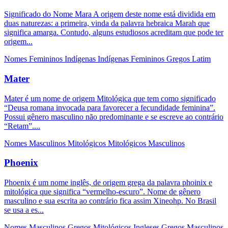
Significado do Nome Mara A origem deste nome está dividida em
duas naturezas: a primeira, vinda da palavra hebraica Marah que
significa amarga. Contudo, alguns estudiosos acreditam que pode ter
origem...
Nomes Femininos
Indígenas
Indígenas Femininos
Gregos
Latim
Mater
Mater é um nome de origem Mitológica que tem como significado
“Deusa romana invocada para favorecer a fecundidade feminina”.
Possui gênero masculino não predominante e se escreve ao contrário
“Retam”....
Nomes Masculinos
Mitológicos
Mitológicos Masculinos
Phoenix
Phoenix é um nome inglês, de origem grega da palavra phoinix e
mitológica que significa “vermelho-escuro”. Nome de gênero
masculino e sua escrita ao contrário fica assim Xineohp. No Brasil
se usa a es...
Nomes Masculinos
Gregos
Mitológicos
Ingleses
Gregos Masculinos