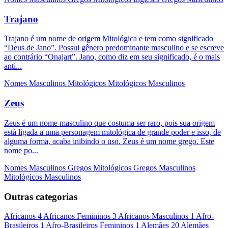
Trajano
Trajano é um nome de origem Mitológica e tem como significado
“Deus de Jano”. Possui gênero predominante masculino e se escreve
ao contrário “Onajart”. Jano, como diz em seu significado, é o mais
anti...
Nomes Masculinos
Mitológicos
Mitológicos Masculinos
Zeus
Zeus é um nome masculino que costuma ser raro, pois sua origem
está ligada a uma personagem mitológica de grande poder e isso, de
alguma forma, acaba inibindo o uso. Zeus é um nome grego. Este
nome po...
Nomes Masculinos
Gregos
Mitológicos
Gregos Masculinos
Mitológicos Masculinos
Outras categorias
Africanos
4
Africanos Femininos
3
Africanos Masculinos
1
Afro-
Brasileiros
1
Afro-Brasileiros Femininos
1
Alemães
20
Alemães