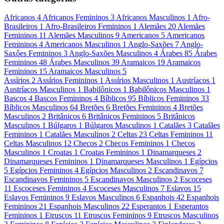
Africanos
4
Africanos Femininos
3
Africanos Masculinos
1
Afro-
Brasileiros
1
Afro-Brasileiros Femininos
1
Alemães
20
Alemães
Femininos
11
Alemães Masculinos
9
Americanos
5
Americanos
Femininos
4
Americanos Masculinos
1
Anglo-Saxões
7
Anglo-
Saxôes Femininos
3
Anglo-Saxões Masculinos
4
Árabes
85
Árabes
Femininos
48
Árabes Masculinos
39
Aramaicos
19
Aramaicos
Femininos
15
Aramaicos Masculinos
5
Assírios
2
Assírios Femininos
1
Assírios Masculinos
1
Austríacos
1
Austríacos Masculinos
1
Babilônicos
1
Babilônicos Masculinos
1
Bascos
4
Bascos Femininos
4
Bíblicos
95
Bíblicos Femininos
33
Bíblicos Masculinos
64
Bretões
6
Bretões Femininos
4
Bretões
Masculinos
2
Britânicos
6
Britânicos Femininos
5
Britânicos
Masculinos
1
Búlgaros
1
Búlgaros Masculinos
1
Catalães
3
Catalães
Femininos
1
Catalães Masculinos
2
Celtas
23
Celtas Femininos
11
Celtas Masculinos
12
Checos
2
Checos Femininos
1
Checos
Masculinos
1
Croatas
1
Croatas Femininos
1
Dinamarqueses
2
Dinamarqueses Femininos
1
Dinamarqueses Masculinos
1
Egípcios
5
Egípcios Femininos
4
Egípcios Masculinos
2
Escandinavos
7
Escandinavos Femininos
5
Escandinavos Masculinos
2
Escoceses
11
Escoceses Femininos
4
Escoceses Masculinos
7
Eslavos
15
Eslavos Femininos
9
Eslavos Masculinos
6
Espanhois
42
Espanhois
Femininos
21
Espanhois Masculinos
22
Esperantos
1
Esperantos
Femininos
1
Etruscos
11
Etruscos Femininos
9
Etruscos Masculinos