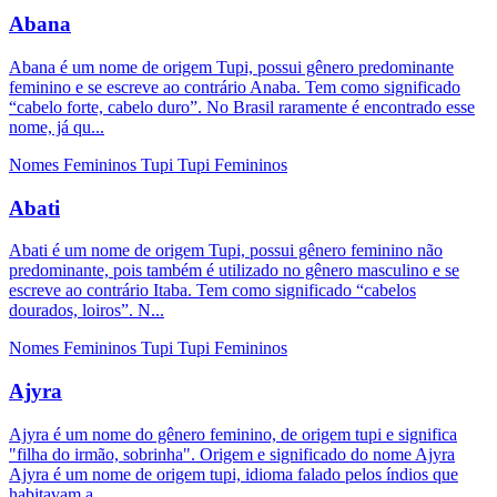
Abana
Abana é um nome de origem Tupi, possui gênero predominante
feminino e se escreve ao contrário Anaba. Tem como significado
“cabelo forte, cabelo duro”. No Brasil raramente é encontrado esse
nome, já qu...
Nomes Femininos
Tupi
Tupi Femininos
Abati
Abati é um nome de origem Tupi, possui gênero feminino não
predominante, pois também é utilizado no gênero masculino e se
escreve ao contrário Itaba. Tem como significado “cabelos
dourados, loiros”. N...
Nomes Femininos
Tupi
Tupi Femininos
Ajyra
Ajyra é um nome do gênero feminino, de origem tupi e significa
"filha do irmão, sobrinha". Origem e significado do nome Ajyra
Ajyra é um nome de origem tupi, idioma falado pelos índios que
habitavam a...