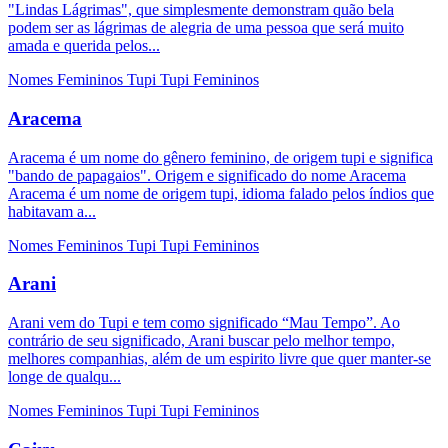
"Lindas Lágrimas", que simplesmente demonstram quão bela
podem ser as lágrimas de alegria de uma pessoa que será muito
amada e querida pelos...
Nomes Femininos
Tupi
Tupi Femininos
Aracema
Aracema é um nome do gênero feminino, de origem tupi e significa
"bando de papagaios". Origem e significado do nome Aracema
Aracema é um nome de origem tupi, idioma falado pelos índios que
habitavam a...
Nomes Femininos
Tupi
Tupi Femininos
Arani
Arani vem do Tupi e tem como significado “Mau Tempo”. Ao
contrário de seu significado, Arani buscar pelo melhor tempo,
melhores companhias, além de um espirito livre que quer manter-se
longe de qualqu...
Nomes Femininos
Tupi
Tupi Femininos