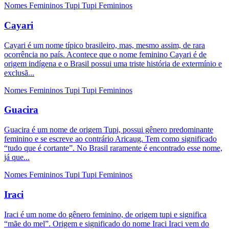
Nomes Femininos
Tupi
Tupi Femininos
Cayari
Cayari é um nome típico brasileiro, mas, mesmo assim, de rara
ocorrência no país. Acontece que o nome feminino Cayari é de
origem indígena e o Brasil possui uma triste história de extermínio e
exclusã...
Nomes Femininos
Tupi
Tupi Femininos
Guacira
Guacira é um nome de origem Tupi, possui gênero predominante
feminino e se escreve ao contrário Aricaug. Tem como significado
“tudo que é cortante”. No Brasil raramente é encontrado esse nome,
já que...
Nomes Femininos
Tupi
Tupi Femininos
Iraci
Iraci é um nome do gênero feminino, de origem tupi e significa
“mãe do mel”. Origem e significado do nome Iraci Iraci vem do