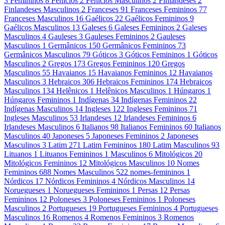
3
Femininos
8
Fenícios
2
Fenícios Masculinos
2
Finlandeses
2
Finlandeses Masculinos
2
Franceses
91
Franceses Femininos
77
Franceses Masculinos
16
Gaélicos
22
Gaélicos Femininos
9
Gaélicos Masculinos
13
Galeses
6
Galeses Femininos
2
Galeses
Masculinos
4
Gauleses
3
Gauleses Femininos
2
Gauleses
Masculinos
1
Germânicos
150
Germânicos Femininos
73
Germânicos Masculinos
79
Góticos
3
Góticos Femininos
1
Góticos
Masculinos
2
Gregos
173
Gregos Femininos
120
Gregos
Masculinos
55
Havaianos
15
Havaianos Femininos
12
Havaianos
Masculinos
3
Hebraicos
306
Hebraicos Femininos
174
Hebraicos
Masculinos
134
Helênicos
1
Helênicos Masculinos
1
Húngaros
1
Húngaros Femininos
1
Indígenas
34
Indígenas Femininos
22
Indígenas Masculinos
14
Ingleses
122
Ingleses Femininos
71
Ingleses Masculinos
53
Irlandeses
12
Irlandeses Femininos
6
Irlandeses Masculinos
6
Italianos
98
Italianos Femininos
60
Italianos
Masculinos
40
Japoneses
5
Japoneses Femininos
2
Japoneses
Masculinos
3
Latim
271
Latim Femininos
180
Latim Masculinos
93
Lituanos
1
Lituanos Femininos
1
Masculinos
6
Mitológicos
20
Mitológicos Femininos
12
Mitológicos Masculinos
10
Nomes
Femininos
688
Nomes Masculinos
522
nomes-femininos
1
Nórdicos
17
Nórdicos Femininos
4
Nórdicos Masculinos
14
Noruegueses
1
Noruegueses Femininos
1
Persas
12
Persas
Femininos
12
Poloneses
3
Poloneses Femininos
1
Poloneses
Masculinos
2
Portugueses
19
Portugueses Femininos
4
Portugueses
Masculinos
16
Romenos
4
Romenos Femininos
3
Romenos