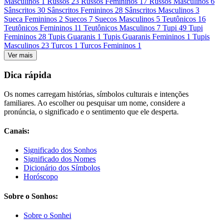
Masculinos
1
Russos
23
Russos Femininos
17
Russos Masculinos
6
Sânscritos
30
Sânscritos Femininos
28
Sânscritos Masculinos
3
Sueca Femininos
2
Suecos
7
Suecos Masculinos
5
Teutônicos
16
Teutônicos Femininos
11
Teutônicos Masculinos
7
Tupi
49
Tupi
Femininos
28
Tupis Guaranis
1
Tupis Guaranis Femininos
1
Tupis
Masculinos
23
Turcos
1
Turcos Femininos
1
Ver mais
Dica rápida
Os nomes carregam histórias, símbolos culturais e intenções
familiares. Ao escolher ou pesquisar um nome, considere a
pronúncia, o significado e o sentimento que ele desperta.
Canais:
Significado dos Sonhos
Significado dos Nomes
Dicionário dos Símbolos
Horóscopo
Sobre o Sonhos:
Sobre o Sonhei