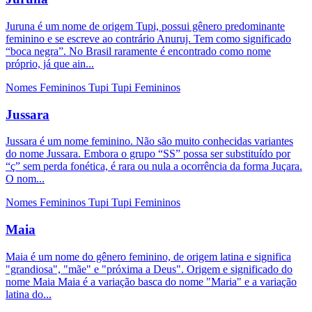
Juruna é um nome de origem Tupi, possui gênero predominante
feminino e se escreve ao contrário Anuruj. Tem como significado
“boca negra”. No Brasil raramente é encontrado como nome
próprio, já que ain...
Nomes Femininos
Tupi
Tupi Femininos
Jussara
Jussara é um nome feminino. Não são muito conhecidas variantes
do nome Jussara. Embora o grupo “SS” possa ser substituído por
“ç” sem perda fonética, é rara ou nula a ocorrência da forma Juçara.
O nom...
Nomes Femininos
Tupi
Tupi Femininos
Maia
Maia é um nome do gênero feminino, de origem latina e significa
"grandiosa", "mãe" e "próxima a Deus". Origem e significado do
nome Maia Maia é a variação basca do nome "Maria" e a variação
latina do...