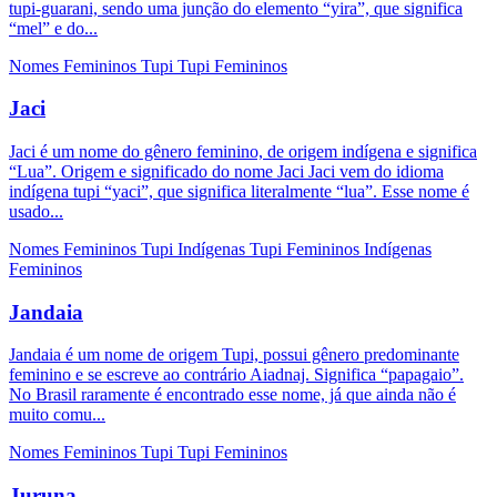
tupi-guarani, sendo uma junção do elemento “yira”, que significa
“mel” e do...
Nomes Femininos
Tupi
Tupi Femininos
Jaci
Jaci é um nome do gênero feminino, de origem indígena e significa
“Lua”. Origem e significado do nome Jaci Jaci vem do idioma
indígena tupi “yaci”, que significa literalmente “lua”. Esse nome é
usado...
Nomes Femininos
Tupi
Indígenas
Tupi Femininos
Indígenas
Femininos
Jandaia
Jandaia é um nome de origem Tupi, possui gênero predominante
feminino e se escreve ao contrário Aiadnaj. Significa “papagaio”.
No Brasil raramente é encontrado esse nome, já que ainda não é
muito comu...
Nomes Femininos
Tupi
Tupi Femininos
Juruna