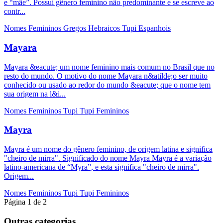
e “mãe”. Possui gênero feminino não predominante e se escreve ao
contr...
Nomes Femininos
Gregos
Hebraicos
Tupi
Espanhois
Mayara
Mayara &eacute; um nome feminino mais comum no Brasil que no
resto do mundo. O motivo do nome Mayara n&atilde;o ser muito
conhecido ou usado ao redor do mundo &eacute; que o nome tem
sua origem na l&i...
Nomes Femininos
Tupi
Tupi Femininos
Mayra
Mayra é um nome do gênero feminino, de origem latina e significa
"cheiro de mirra". Significado do nome Mayra Mayra é a variação
latino-americana de “Myra”, e esta significa "cheiro de mirra".
Origem...
Nomes Femininos
Tupi
Tupi Femininos
Página 1 de 2
Outras categorias