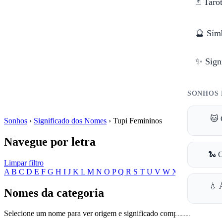
🃏 Taro
🔮 Sím
✨ Sign
SONHOS 
🐱 
Sonhos
›
Significado dos Nomes
›
Tupi Femininos
Navegue por letra
🐍 
Limpar filtro
A
B
C
D
E
F
G
H
I
J
K
L
M
N
O
P
Q
R
S
T
U
V
W
X
Y
Z
💧 
Nomes da categoria
Selecione um nome para ver origem e significado completo.