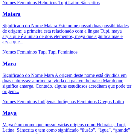
Nomes Femininos
Hebraicos
Tupi
Latim
Sânscritos
Maiara
Significado do Nome Maiara Este nome possui duas possibilidades
de origem: a primeira está relacionado com a língua Tupi, maya
aryia que é a união de dois elementos, maya que significa mãe e
aryia que...
Nomes Femininos
Tupi
Tupi Femininos
Mara
Significado do Nome Mara A origem deste nome está dividida em
duas naturezas: a primeira, vinda da palavra hebraica Marah que
significa amarga. Contudo, alguns estudiosos acreditam que pode ter
origem...
Nomes Femininos
Indígenas
Indígenas Femininos
Gregos
Latim
Maya
Maya é um nome que possui várias origens como Hebraica, Tupi,
Latina, Sânscrita e tem como significado “ilusão”, “água”, “grande”