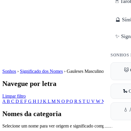
🃏 Taro
🔮 Sím
✨ Sign
SONHOS 
🐱 
Sonhos
›
Significado dos Nomes
›
Gauleses Masculinos
Navegue por letra
🐍 
Limpar filtro
A
B
C
D
E
F
G
H
I
J
K
L
M
N
O
P
Q
R
S
T
U
V
W
X
Y
Z
💧 
Nomes da categoria
Selecione um nome para ver origem e significado completo.