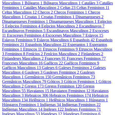
Masculinos
1
Búlgaros
1
Búlgaros Masculinos
1
Catalães
3
Catalães
Femininos
1
Catalães Masculinos
2
Celtas
23
Celtas Femininos
11
Celtas Masculinos
12
Checos
2
Checos Femininos
1
Checos
Masculinos
1
Croatas
1
Croatas Femininos
1
Dinamarqueses
2
Dinamarqueses Femininos
1
Dinamarqueses Masculinos
1
Egípcios
5
Egípcios Femininos
4
Egípcios Masculinos
2
Escandinavos
7
Escandinavos Femininos
5
Escandinavos Masculinos
2
Escoceses
11
Escoceses Femininos
4
Escoceses Masculinos
7
Eslavos
15
Eslavos Femininos
9
Eslavos Masculinos
6
Espanhois
42
Espanhois
Femininos
21
Espanhois Masculinos
22
Esperantos
1
Esperantos
Femininos
1
Etruscos
11
Etruscos Femininos
9
Etruscos Masculinos
3
Femininos
8
Fenícios
2
Fenícios Masculinos
2
Finlandeses
2
Finlandeses Masculinos
2
Franceses
91
Franceses Femininos
77
Franceses Masculinos
16
Gaélicos
22
Gaélicos Femininos
9
Gaélicos Masculinos
13
Galeses
6
Galeses Femininos
2
Galeses
Masculinos
4
Gauleses
3
Gauleses Femininos
2
Gauleses
Masculinos
1
Germânicos
150
Germânicos Femininos
73
Germânicos Masculinos
79
Góticos
3
Góticos Femininos
1
Góticos
Masculinos
2
Gregos
173
Gregos Femininos
120
Gregos
Masculinos
55
Havaianos
15
Havaianos Femininos
12
Havaianos
Masculinos
3
Hebraicos
306
Hebraicos Femininos
174
Hebraicos
Masculinos
134
Helênicos
1
Helênicos Masculinos
1
Húngaros
1
Húngaros Femininos
1
Indígenas
34
Indígenas Femininos
22
Indígenas Masculinos
14
Ingleses
122
Ingleses Femininos
71
Ingleses Masculinos
53
Irlandeses
12
Irlandeses Femininos
6