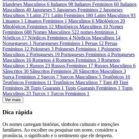
Irlandeses Masculinos
6
Italianos
98
Italianos Femininos
60
Italianos
Masculinos
40
Japoneses
5
Japoneses Femininos
2
Japoneses
Masculinos
3
Latim
271
Latim Femininos
180
Latim Masculinos
93
Lituanos
1
Lituanos Femininos
1
Masculinos
6
Mitológicos
20
Mitológicos Femininos
12
Mitológicos Masculinos
10
Nomes
Femininos
688
Nomes Masculinos
522
nomes-femininos
1
Nórdicos
17
Nórdicos Femininos
4
Nórdicos Masculinos
14
Noruegueses
1
Noruegueses Femininos
1
Persas
12
Persas
Femininos
12
Poloneses
3
Poloneses Femininos
1
Poloneses
Masculinos
2
Portugueses
19
Portugueses Femininos
4
Portugueses
Masculinos
16
Romenos
4
Romenos Femininos
3
Romenos
Masculinos
1
Russos
23
Russos Femininos
17
Russos Masculinos
6
Sânscritos
30
Sânscritos Femininos
28
Sânscritos Masculinos
3
Sueca Femininos
2
Suecos
7
Suecos Masculinos
5
Teutônicos
16
Teutônicos Femininos
11
Teutônicos Masculinos
7
Tupi
49
Tupi
Femininos
28
Tupis Guaranis
1
Tupis Guaranis Femininos
1
Tupis
Masculinos
23
Turcos
1
Turcos Femininos
1
Ver mais
Dica rápida
Os nomes carregam histórias, símbolos culturais e intenções
familiares. Ao escolher ou pesquisar um nome, considere a
pronúncia, o significado e o sentimento que ele desperta.