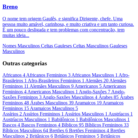
Breno
O nome tem origem Gaulês, e significa Dirigente, chefe. Uma
pessoa muito amável, carinhosa, e muito criativa e um tanto curiosa.
É um pouco desligada e tem problemas com concentração, tem
muitas ideia...
Nomes Masculinos
Celtas
Gauleses
Celtas Masculinos
Gauleses
Masculinos
Outras categorias
Africanos
4
Africanos Femininos
3
Africanos Masculinos
1
Afro-
Brasileiros
1
Afro-Brasileiros Femininos
1
Alemães
20
Alemães
Femininos
11
Alemães Masculinos
9
Americanos
5
Americanos
Femininos
4
Americanos Masculinos
1
Anglo-Saxões
7
Anglo-
Saxôes Femininos
3
Anglo-Saxões Masculinos
4
Árabes
85
Árabes
Femininos
48
Árabes Masculinos
39
Aramaicos
19
Aramaicos
Femininos
15
Aramaicos Masculinos
5
Assírios
2
Assírios Femininos
1
Assírios Masculinos
1
Austríacos
1
Austríacos Masculinos
1
Babilônicos
1
Babilônicos Masculinos
1
Bascos
4
Bascos Femininos
4
Bíblicos
95
Bíblicos Femininos
33
Bíblicos Masculinos
64
Bretões
6
Bretões Femininos
4
Bretões
Masculinos
2
Britânicos
6
Britânicos Femininos
5
Britânicos