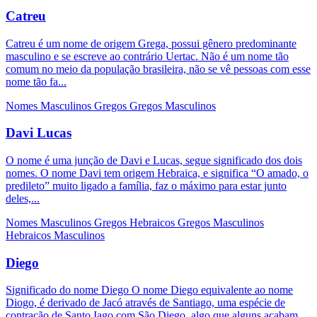
Catreu
Catreu é um nome de origem Grega, possui gênero predominante
masculino e se escreve ao contrário Uertac. Não é um nome tão
comum no meio da população brasileira, não se vê pessoas com esse
nome tão fa...
Nomes Masculinos
Gregos
Gregos Masculinos
Davi Lucas
O nome é uma junção de Davi e Lucas, segue significado dos dois
nomes. O nome Davi tem origem Hebraica, e significa “O amado, o
predileto” muito ligado a família, faz o máximo para estar junto
deles,...
Nomes Masculinos
Gregos
Hebraicos
Gregos Masculinos
Hebraicos Masculinos
Diego
Significado do nome Diego O nome Diego equivalente ao nome
Diogo, é derivado de Jacó através de Santiago, uma espécie de
contração de Santo Iago com São Diego, algo que alguns acabam