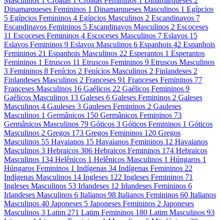
Masculinos
1
Croatas
1
Croatas Femininos
1
Dinamarqueses
2
Dinamarqueses Femininos
1
Dinamarqueses Masculinos
1
Egípcios
5
Egípcios Femininos
4
Egípcios Masculinos
2
Escandinavos
7
Escandinavos Femininos
5
Escandinavos Masculinos
2
Escoceses
11
Escoceses Femininos
4
Escoceses Masculinos
7
Eslavos
15
Eslavos Femininos
9
Eslavos Masculinos
6
Espanhois
42
Espanhois
Femininos
21
Espanhois Masculinos
22
Esperantos
1
Esperantos
Femininos
1
Etruscos
11
Etruscos Femininos
9
Etruscos Masculinos
3
Femininos
8
Fenícios
2
Fenícios Masculinos
2
Finlandeses
2
Finlandeses Masculinos
2
Franceses
91
Franceses Femininos
77
Franceses Masculinos
16
Gaélicos
22
Gaélicos Femininos
9
Gaélicos Masculinos
13
Galeses
6
Galeses Femininos
2
Galeses
Masculinos
4
Gauleses
3
Gauleses Femininos
2
Gauleses
Masculinos
1
Germânicos
150
Germânicos Femininos
73
Germânicos Masculinos
79
Góticos
3
Góticos Femininos
1
Góticos
Masculinos
2
Gregos
173
Gregos Femininos
120
Gregos
Masculinos
55
Havaianos
15
Havaianos Femininos
12
Havaianos
Masculinos
3
Hebraicos
306
Hebraicos Femininos
174
Hebraicos
Masculinos
134
Helênicos
1
Helênicos Masculinos
1
Húngaros
1
Húngaros Femininos
1
Indígenas
34
Indígenas Femininos
22
Indígenas Masculinos
14
Ingleses
122
Ingleses Femininos
71
Ingleses Masculinos
53
Irlandeses
12
Irlandeses Femininos
6
Irlandeses Masculinos
6
Italianos
98
Italianos Femininos
60
Italianos
Masculinos
40
Japoneses
5
Japoneses Femininos
2
Japoneses
Masculinos
3
Latim
271
Latim Femininos
180
Latim Masculinos
93