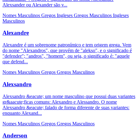
Alexsander ou Alexander são v...
Nomes Masculinos
Gregos
Ingleses
Gregos Masculinos
Ingleses
Masculinos
Alexandre
Alexandre é um sobrenome patronímico e tem origem grega. Vem
do nome "Alexandros", que provém de "alekso", e o significado é
"defender"; "andros", "homem", ou seja, o significado é: "aquele
que defend...
Nomes Masculinos
Gregos
Gregos Masculinos
Alexsandro
Alexsandro &eacute; um nome masculino que possui duas variantes
gr&aacute;ficas comuns: Alexandro e Alessandro. O nome
Alexsandro &eacute; falado de forma diferente de suas variantes:
enquanto Alexand...
Nomes Masculinos
Gregos
Gregos Masculinos
Anderson