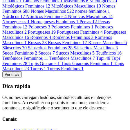
Lituanos
1
Lituanos Femininos
1
Masculinos
6
Mitológicos
20
Mitológicos Femininos
12
Mitológicos Masculinos
10
Nomes
Femininos
688
Nomes Masculinos
522
nomes-femininos
1
Nórdicos
17
Nórdicos Femininos
4
Nórdicos Masculinos
14
Noruegueses
1
Noruegueses Femininos
1
Persas
12
Persas
Femininos
12
Poloneses
3
Poloneses Femininos
1
Poloneses
Masculinos
2
Portugueses
19
Portugueses Femininos
4
Portugueses
Masculinos
16
Romenos
4
Romenos Femininos
3
Romenos
Masculinos
1
Russos
23
Russos Femininos
17
Russos Masculinos
6
Sânscritos
30
Sânscritos Femininos
28
Sânscritos Masculinos
3
Sueca Femininos
2
Suecos
7
Suecos Masculinos
5
Teutônicos
16
Teutônicos Femininos
11
Teutônicos Masculinos
7
Tupi
49
Tupi
Femininos
28
Tupis Guaranis
1
Tupis Guaranis Femininos
1
Tupis
Masculinos
23
Turcos
1
Turcos Femininos
1
Ver mais
Dica rápida
Os nomes carregam histórias, símbolos culturais e intenções
familiares. Ao escolher ou pesquisar um nome, considere a
pronúncia, o significado e o sentimento que ele desperta.
Canais: