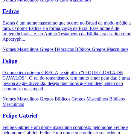
Esdras
Esdras é um nome masculino que ocorre no Brasil de modo médio a
raro. O nome Esdras é a forma grega de Ezra. Esse nome é de
origem hebraica e, no Antigo Testamento da Bíblia, era escrito como
Apocryph...
Nomes Masculinos
Gregos
Hebraicos
Bíblicos
Gregos Masculinos
Felipe
O nome tem origem GREGA, e significa “O QUE GOSTA DE
CAVALOS”. O rei do romantismo, tem muito amor para dar, é uma
pessoa alegre divertida, deseja que todos gostem dele, então não
economiza na simpati...
Nomes Masculinos
Gregos
Bíblicos
Gregos Masculinos
Bíblicos
Masculinos
Felipe Gabriel
Felipe Gabriel é um nome masculino composto pelo nome Felipe e
pelo nome Gabriel. Felipe é um nome que pode ter sua origem