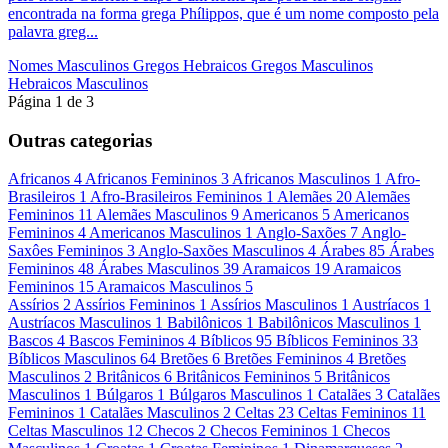
encontrada na forma grega Phílippos, que é um nome composto pela
palavra greg...
Nomes Masculinos
Gregos
Hebraicos
Gregos Masculinos
Hebraicos Masculinos
Página 1 de 3
Outras categorias
Africanos
4
Africanos Femininos
3
Africanos Masculinos
1
Afro-
Brasileiros
1
Afro-Brasileiros Femininos
1
Alemães
20
Alemães
Femininos
11
Alemães Masculinos
9
Americanos
5
Americanos
Femininos
4
Americanos Masculinos
1
Anglo-Saxões
7
Anglo-
Saxôes Femininos
3
Anglo-Saxões Masculinos
4
Árabes
85
Árabes
Femininos
48
Árabes Masculinos
39
Aramaicos
19
Aramaicos
Femininos
15
Aramaicos Masculinos
5
Assírios
2
Assírios Femininos
1
Assírios Masculinos
1
Austríacos
1
Austríacos Masculinos
1
Babilônicos
1
Babilônicos Masculinos
1
Bascos
4
Bascos Femininos
4
Bíblicos
95
Bíblicos Femininos
33
Bíblicos Masculinos
64
Bretões
6
Bretões Femininos
4
Bretões
Masculinos
2
Britânicos
6
Britânicos Femininos
5
Britânicos
Masculinos
1
Búlgaros
1
Búlgaros Masculinos
1
Catalães
3
Catalães
Femininos
1
Catalães Masculinos
2
Celtas
23
Celtas Femininos
11
Celtas Masculinos
12
Checos
2
Checos Femininos
1
Checos