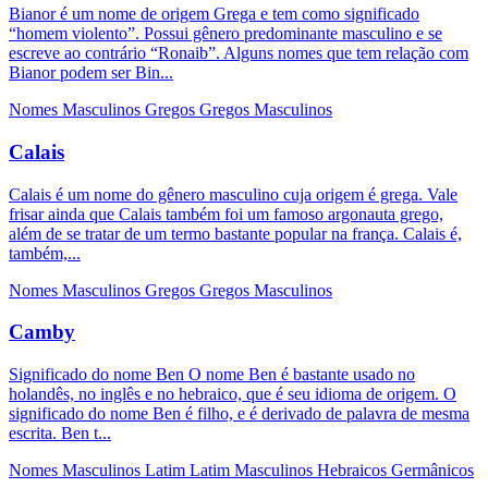
Bianor é um nome de origem Grega e tem como significado
“homem violento”. Possui gênero predominante masculino e se
escreve ao contrário “Ronaib”. Alguns nomes que tem relação com
Bianor podem ser Bin...
Nomes Masculinos
Gregos
Gregos Masculinos
Calais
Calais é um nome do gênero masculino cuja origem é grega. Vale
frisar ainda que Calais também foi um famoso argonauta grego,
além de se tratar de um termo bastante popular na frança. Calais é,
também,...
Nomes Masculinos
Gregos
Gregos Masculinos
Camby
Significado do nome Ben O nome Ben é bastante usado no
holandês, no inglês e no hebraico, que é seu idioma de origem. O
significado do nome Ben é filho, e é derivado de palavra de mesma
escrita. Ben t...
Nomes Masculinos
Latim
Latim Masculinos
Hebraicos
Germânicos