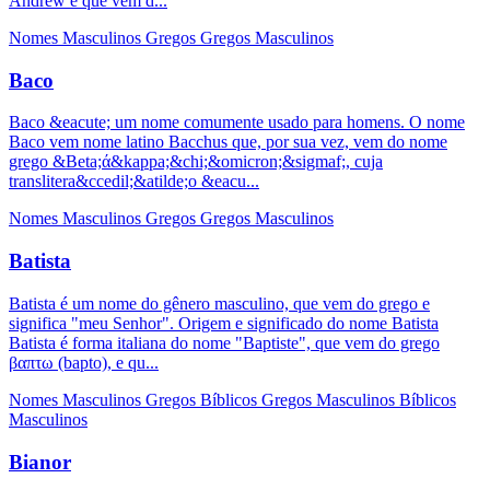
Andrew e que vem d...
Nomes Masculinos
Gregos
Gregos Masculinos
Baco
Baco &eacute; um nome comumente usado para homens. O nome
Baco vem nome latino Bacchus que, por sua vez, vem do nome
grego &Beta;ά&kappa;&chi;&omicron;&sigmaf;, cuja
translitera&ccedil;&atilde;o &eacu...
Nomes Masculinos
Gregos
Gregos Masculinos
Batista
Batista é um nome do gênero masculino, que vem do grego e
significa "meu Senhor". Origem e significado do nome Batista
Batista é forma italiana do nome "Baptiste", que vem do grego
βαπτω (bapto), e qu...
Nomes Masculinos
Gregos
Bíblicos
Gregos Masculinos
Bíblicos
Masculinos
Bianor