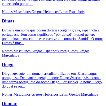
conectando por um...
Nomes Masculinos
Gregos
Hebraicos
Latim
Espanhois
Dimas
Dimas é um nome que possui diversas origens grega, espanhola e
portuguesa. Tem como significado “pôr do sol”. Possui gênero
predominante masculino e se escreve ao contrário “Samid”. O nome
Dimas é uma...
Nomes Masculinos
Gregos
Espanhois
Portugueses
Gregos
Masculinos
Diogo
Diogo &eacute; um nome masculino utilizado em l&iacute;ngua
portuguesa. De maneira geral, o nome Diogo &eacute; visto como
uma forma portuguesa do nome Diego. Por sua vez, o nome Diego,
do qual se ori...
Nomes Masculinos
Gregos
Hebraicos
Latim
Gregos Masculinos
Diomar