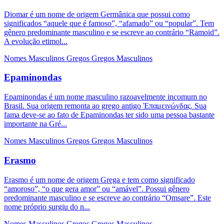
Diomar é um nome de origem Germânica que possui como
significados “aquele que é famoso”, “afamado” ou “popular”. Tem
gênero predominante masculino e se escreve ao contrário “Ramoid”.
A evolução etimol...
Nomes Masculinos
Gregos
Gregos Masculinos
Epaminondas
Epaminondas é um nome masculino razoavelmente incomum no
Brasil. Sua origem remonta ao grego antigo Ἐπαμεινώνδας. Sua
fama deve-se ao fato de Epaminondas ter sido uma pessoa bastante
importante na Gré...
Nomes Masculinos
Gregos
Gregos Masculinos
Erasmo
Erasmo é um nome de origem Grega e tem como significado
“amoroso”, “o que gera amor” ou “amável”. Possui gênero
predominante masculino e se escreve ao contrário “Omsare”. Este
nome próprio surgiu do n...
Nomes Masculinos
Gregos
Gregos Masculinos