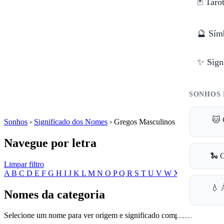
🃏 Taro
🔮 Sím
✨ Sign
SONHOS 
🐱 
Sonhos
›
Significado dos Nomes
›
Gregos Masculinos
Navegue por letra
🐍 
Limpar filtro
A
B
C
D
E
F
G
H
I
J
K
L
M
N
O
P
Q
R
S
T
U
V
W
X
Y
Z
💧 
Nomes da categoria
Selecione um nome para ver origem e significado completo.