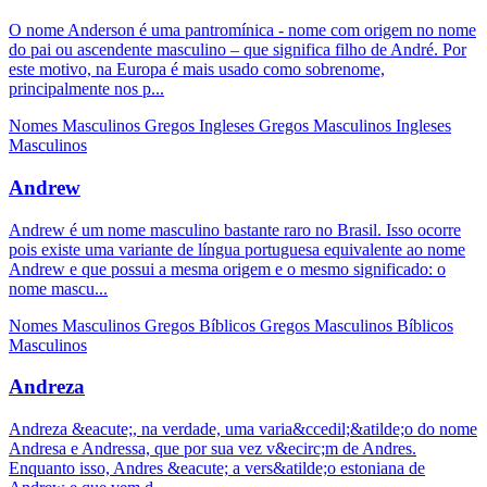
O nome Anderson é uma pantromínica - nome com origem no nome
do pai ou ascendente masculino – que significa filho de André. Por
este motivo, na Europa é mais usado como sobrenome,
principalmente nos p...
Nomes Masculinos
Gregos
Ingleses
Gregos Masculinos
Ingleses
Masculinos
Andrew
Andrew é um nome masculino bastante raro no Brasil. Isso ocorre
pois existe uma variante de língua portuguesa equivalente ao nome
Andrew e que possui a mesma origem e o mesmo significado: o
nome mascu...
Nomes Masculinos
Gregos
Bíblicos
Gregos Masculinos
Bíblicos
Masculinos
Andreza
Andreza &eacute;, na verdade, uma varia&ccedil;&atilde;o do nome
Andresa e Andressa, que por sua vez v&ecirc;m de Andres.
Enquanto isso, Andres &eacute; a vers&atilde;o estoniana de