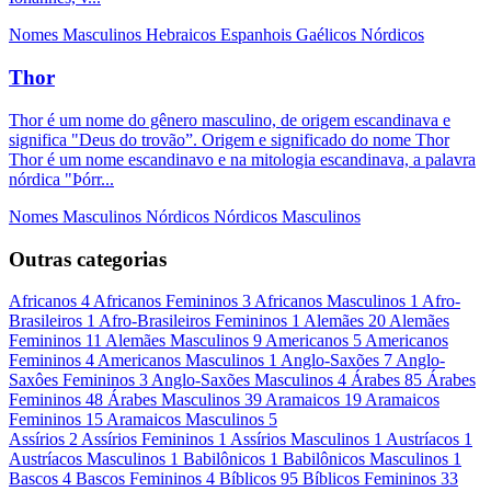
Nomes Masculinos
Hebraicos
Espanhois
Gaélicos
Nórdicos
Thor
Thor é um nome do gênero masculino, de origem escandinava e
significa "Deus do trovão”. Origem e significado do nome Thor
Thor é um nome escandinavo e na mitologia escandinava, a palavra
nórdica "Þórr...
Nomes Masculinos
Nórdicos
Nórdicos Masculinos
Outras categorias
Africanos
4
Africanos Femininos
3
Africanos Masculinos
1
Afro-
Brasileiros
1
Afro-Brasileiros Femininos
1
Alemães
20
Alemães
Femininos
11
Alemães Masculinos
9
Americanos
5
Americanos
Femininos
4
Americanos Masculinos
1
Anglo-Saxões
7
Anglo-
Saxôes Femininos
3
Anglo-Saxões Masculinos
4
Árabes
85
Árabes
Femininos
48
Árabes Masculinos
39
Aramaicos
19
Aramaicos
Femininos
15
Aramaicos Masculinos
5
Assírios
2
Assírios Femininos
1
Assírios Masculinos
1
Austríacos
1
Austríacos Masculinos
1
Babilônicos
1
Babilônicos Masculinos
1
Bascos
4
Bascos Femininos
4
Bíblicos
95
Bíblicos Femininos
33