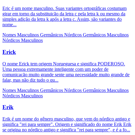
Eric é um nome masculino. Suas variantes ortográficas costumam
girar em torno da substituição da letra c pela letra k ou mesmo da
simples adição da letra k após a letra c. Assim, são variantes do
nome...
Nomes Masculinos
Germânicos
Nórdicos
Germânicos Masculinos
Nórdicos Masculinos
Erick
O nome Erick tem origem Norueguesa e significa PODEROSO.
Uma pessoa extremamente inteligente com um poder de
comunicação muito grande sente uma necessidade muito grande de
falar, mas não diz tudo o qu...
Nomes Masculinos
Germânicos
Nórdicos
Germânicos Masculinos
Nórdicos Masculinos
Erik
Erik é um nome do gênero masculino, que vem do nórdico antigo e
significa "rei para sempre". Origem e significado do nome Erik Erik
se origina no nórdico antigo e significa "rei para sempre", e é a fo...