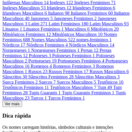
Indígenas Masculinos
14
Ingleses
122
Ingleses Femininos
71
Ingleses Masculinos
53
Irlandeses
12
Irlandeses Femininos
6
Irlandeses Masculinos
6
Italianos
98
Italianos Femininos
60
Italianos
Masculinos
40
Japoneses
5
Japoneses Femininos
2
Japoneses
Masculinos
3
Latim
271
Latim Femininos
180
Latim Masculinos
93
Lituanos
1
Lituanos Femininos
1
Masculinos
6
Mitológicos
20
Mitológicos Femininos
12
Mitológicos Masculinos
10
Nomes
Femininos
688
Nomes Masculinos
522
nomes-femininos
1
Nórdicos
17
Nórdicos Femininos
4
Nórdicos Masculinos
14
Noruegueses
1
Noruegueses Femininos
1
Persas
12
Persas
Femininos
12
Poloneses
3
Poloneses Femininos
1
Poloneses
Masculinos
2
Portugueses
19
Portugueses Femininos
4
Portugueses
Masculinos
16
Romenos
4
Romenos Femininos
3
Romenos
Masculinos
1
Russos
23
Russos Femininos
17
Russos Masculinos
6
Sânscritos
30
Sânscritos Femininos
28
Sânscritos Masculinos
3
Sueca Femininos
2
Suecos
7
Suecos Masculinos
5
Teutônicos
16
Teutônicos Femininos
11
Teutônicos Masculinos
7
Tupi
49
Tupi
Femininos
28
Tupis Guaranis
1
Tupis Guaranis Femininos
1
Tupis
Masculinos
23
Turcos
1
Turcos Femininos
1
Ver mais
Dica rápida
Os nomes carregam histórias, símbolos culturais e intenções