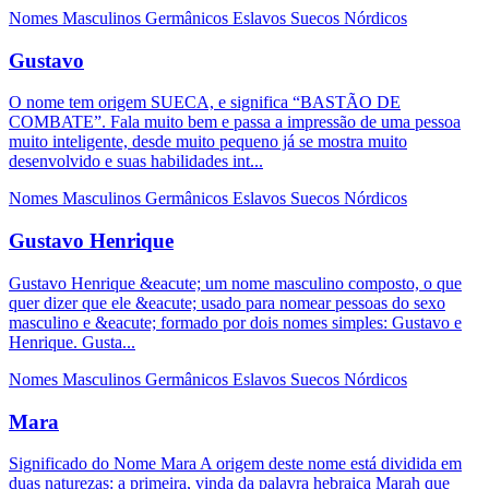
Nomes Masculinos
Germânicos
Eslavos
Suecos
Nórdicos
Gustavo
O nome tem origem SUECA, e significa “BASTÃO DE
COMBATE”. Fala muito bem e passa a impressão de uma pessoa
muito inteligente, desde muito pequeno já se mostra muito
desenvolvido e suas habilidades int...
Nomes Masculinos
Germânicos
Eslavos
Suecos
Nórdicos
Gustavo Henrique
Gustavo Henrique &eacute; um nome masculino composto, o que
quer dizer que ele &eacute; usado para nomear pessoas do sexo
masculino e &eacute; formado por dois nomes simples: Gustavo e
Henrique. Gusta...
Nomes Masculinos
Germânicos
Eslavos
Suecos
Nórdicos
Mara
Significado do Nome Mara A origem deste nome está dividida em
duas naturezas: a primeira, vinda da palavra hebraica Marah que