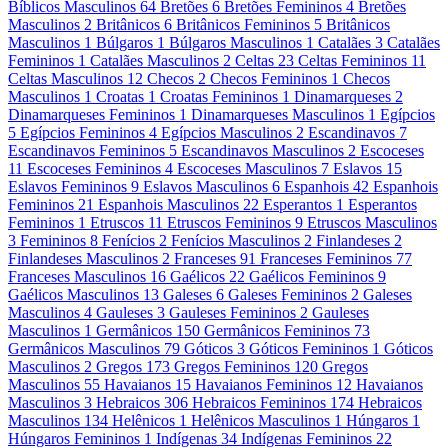
Bíblicos Masculinos
64
Bretões
6
Bretões Femininos
4
Bretões
Masculinos
2
Britânicos
6
Britânicos Femininos
5
Britânicos
Masculinos
1
Búlgaros
1
Búlgaros Masculinos
1
Catalães
3
Catalães
Femininos
1
Catalães Masculinos
2
Celtas
23
Celtas Femininos
11
Celtas Masculinos
12
Checos
2
Checos Femininos
1
Checos
Masculinos
1
Croatas
1
Croatas Femininos
1
Dinamarqueses
2
Dinamarqueses Femininos
1
Dinamarqueses Masculinos
1
Egípcios
5
Egípcios Femininos
4
Egípcios Masculinos
2
Escandinavos
7
Escandinavos Femininos
5
Escandinavos Masculinos
2
Escoceses
11
Escoceses Femininos
4
Escoceses Masculinos
7
Eslavos
15
Eslavos Femininos
9
Eslavos Masculinos
6
Espanhois
42
Espanhois
Femininos
21
Espanhois Masculinos
22
Esperantos
1
Esperantos
Femininos
1
Etruscos
11
Etruscos Femininos
9
Etruscos Masculinos
3
Femininos
8
Fenícios
2
Fenícios Masculinos
2
Finlandeses
2
Finlandeses Masculinos
2
Franceses
91
Franceses Femininos
77
Franceses Masculinos
16
Gaélicos
22
Gaélicos Femininos
9
Gaélicos Masculinos
13
Galeses
6
Galeses Femininos
2
Galeses
Masculinos
4
Gauleses
3
Gauleses Femininos
2
Gauleses
Masculinos
1
Germânicos
150
Germânicos Femininos
73
Germânicos Masculinos
79
Góticos
3
Góticos Femininos
1
Góticos
Masculinos
2
Gregos
173
Gregos Femininos
120
Gregos
Masculinos
55
Havaianos
15
Havaianos Femininos
12
Havaianos
Masculinos
3
Hebraicos
306
Hebraicos Femininos
174
Hebraicos
Masculinos
134
Helênicos
1
Helênicos Masculinos
1
Húngaros
1
Húngaros Femininos
1
Indígenas
34
Indígenas Femininos
22