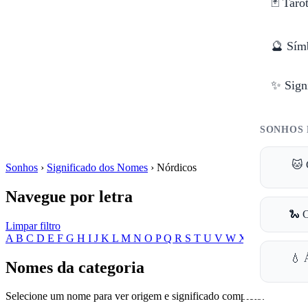
🃏 Taro
🔮 Sím
✨ Sign
SONHOS 
🐱 
Sonhos
›
Significado dos Nomes
›
Nórdicos
Navegue por letra
🐍 
Limpar filtro
A
B
C
D
E
F
G
H
I
J
K
L
M
N
O
P
Q
R
S
T
U
V
W
X
Y
Z
💧 
Nomes da categoria
Selecione um nome para ver origem e significado completo.