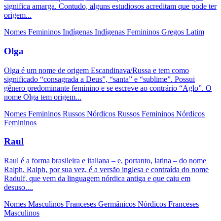
significa amarga. Contudo, alguns estudiosos acreditam que pode ter
origem...
Nomes Femininos
Indígenas
Indígenas Femininos
Gregos
Latim
Olga
Olga é um nome de origem Escandinava/Russa e tem como
significado “consagrada a Deus”, “santa” e “sublime”. Possui
gênero predominante feminino e se escreve ao contrário “Aglo”. O
nome Olga tem origem...
Nomes Femininos
Russos
Nórdicos
Russos Femininos
Nórdicos
Femininos
Raul
Raul é a forma brasileira e italiana – e, portanto, latina – do nome
Ralph. Ralph, por sua vez, é a versão inglesa e contraída do nome
Radulf, que vem da linguagem nórdica antiga e que caiu em
desuso....
Nomes Masculinos
Franceses
Germânicos
Nórdicos
Franceses
Masculinos