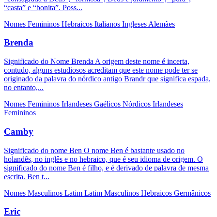
“casta” e “bonita”. Poss...
Nomes Femininos
Hebraicos
Italianos
Ingleses
Alemães
Brenda
Significado do Nome Brenda A origem deste nome é incerta,
contudo, alguns estudiosos acreditam que este nome pode ter se
originado da palavra do nórdico antigo Brandr que significa espada,
no entanto,...
Nomes Femininos
Irlandeses
Gaélicos
Nórdicos
Irlandeses
Femininos
Camby
Significado do nome Ben O nome Ben é bastante usado no
holandês, no inglês e no hebraico, que é seu idioma de origem. O
significado do nome Ben é filho, e é derivado de palavra de mesma
escrita. Ben t...
Nomes Masculinos
Latim
Latim Masculinos
Hebraicos
Germânicos
Eric