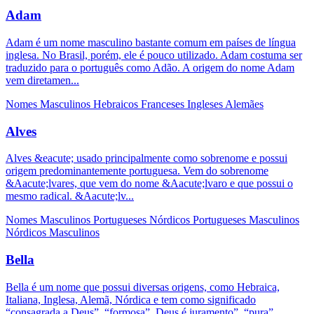
Adam
Adam é um nome masculino bastante comum em países de língua
inglesa. No Brasil, porém, ele é pouco utilizado. Adam costuma ser
traduzido para o português como Adão. A origem do nome Adam
vem diretamen...
Nomes Masculinos
Hebraicos
Franceses
Ingleses
Alemães
Alves
Alves &eacute; usado principalmente como sobrenome e possui
origem predominantemente portuguesa. Vem do sobrenome
&Aacute;lvares, que vem do nome &Aacute;lvaro e que possui o
mesmo radical. &Aacute;lv...
Nomes Masculinos
Portugueses
Nórdicos
Portugueses Masculinos
Nórdicos Masculinos
Bella
Bella é um nome que possui diversas origens, como Hebraica,
Italiana, Inglesa, Alemã, Nórdica e tem como significado
“consagrada a Deus”, “formosa”, Deus é juramento”, “pura”,