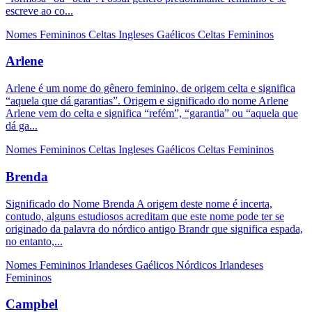
escreve ao co...
Nomes Femininos
Celtas
Ingleses
Gaélicos
Celtas Femininos
Arlene
Arlene é um nome do gênero feminino, de origem celta e significa
“aquela que dá garantias”. Origem e significado do nome Arlene
Arlene vem do celta e significa “refém”, “garantia” ou “aquela que
dá ga...
Nomes Femininos
Celtas
Ingleses
Gaélicos
Celtas Femininos
Brenda
Significado do Nome Brenda A origem deste nome é incerta,
contudo, alguns estudiosos acreditam que este nome pode ter se
originado da palavra do nórdico antigo Brandr que significa espada,
no entanto,...
Nomes Femininos
Irlandeses
Gaélicos
Nórdicos
Irlandeses
Femininos
Campbel