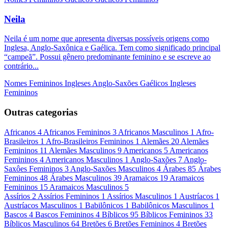
Neila
Neila é um nome que apresenta diversas possíveis origens como
Inglesa, Anglo-Saxônica e Gaélica. Tem como significado principal
“campeã”. Possui gênero predominante feminino e se escreve ao
contrário...
Nomes Femininos
Ingleses
Anglo-Saxões
Gaélicos
Ingleses
Femininos
Outras categorias
Africanos
4
Africanos Femininos
3
Africanos Masculinos
1
Afro-
Brasileiros
1
Afro-Brasileiros Femininos
1
Alemães
20
Alemães
Femininos
11
Alemães Masculinos
9
Americanos
5
Americanos
Femininos
4
Americanos Masculinos
1
Anglo-Saxões
7
Anglo-
Saxôes Femininos
3
Anglo-Saxões Masculinos
4
Árabes
85
Árabes
Femininos
48
Árabes Masculinos
39
Aramaicos
19
Aramaicos
Femininos
15
Aramaicos Masculinos
5
Assírios
2
Assírios Femininos
1
Assírios Masculinos
1
Austríacos
1
Austríacos Masculinos
1
Babilônicos
1
Babilônicos Masculinos
1
Bascos
4
Bascos Femininos
4
Bíblicos
95
Bíblicos Femininos
33
Bíblicos Masculinos
64
Bretões
6
Bretões Femininos
4
Bretões