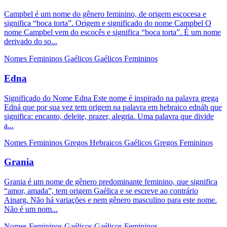
Campbel é um nome do gênero feminino, de origem escocesa e
significa “boca torta”. Origem e significado do nome Campbel O
nome Campbel vem do escocês e significa “boca torta”. É um nome
derivado do so...
Nomes Femininos
Gaélicos
Gaélicos Femininos
Edna
Significado do Nome Edna Este nome é inspirado na palavra grega
Edná que por sua vez tem origem na palavra em hebraico ednáh que
significa: encanto, deleite, prazer, alegria. Uma palavra que divide
a...
Nomes Femininos
Gregos
Hebraicos
Gaélicos
Gregos Femininos
Grania
Grania é um nome de gênero predominante feminino, que significa
“amor, amada”, tem origem Gaélica e se escreve ao contrário
Ainarg. Não há variações e nem gênero masculino para este nome.
Não é um nom...
Nomes Femininos
Gaélicos
Gaélicos Femininos