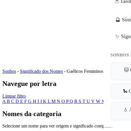
🃏 Taro
🔮 Sím
✨ Sign
SONHOS 
🐱 
Sonhos
›
Significado dos Nomes
›
Gaélicos Femininos
Navegue por letra
🐍 
Limpar filtro
A
B
C
D
E
F
G
H
I
J
K
L
M
N
O
P
Q
R
S
T
U
V
W
X
Y
Z
💧 
Nomes da categoria
Selecione um nome para ver origem e significado completo.