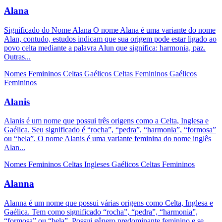
Alana
Significado do Nome Alana O nome Alana é uma variante do nome
Alan, contudo, estudos indicam que sua origem pode estar ligado ao
povo celta mediante a palavra Alun que significa: harmonia, paz.
Outras...
Nomes Femininos
Celtas
Gaélicos
Celtas Femininos
Gaélicos
Femininos
Alanis
Alanis é um nome que possui três origens como a Celta, Inglesa e
Gaélica. Seu significado é “rocha”, “pedra”, “harmonia”, “formosa”
ou “bela”. O nome Alanis é uma variante feminina do nome inglês
Alan...
Nomes Femininos
Celtas
Ingleses
Gaélicos
Celtas Femininos
Alanna
Alanna é um nome que possui várias origens como Celta, Inglesa e
Gaélica. Tem como significado “rocha”, “pedra”, “harmonia”,
“formosa” ou “bela”. Possui gênero predominante feminino e se