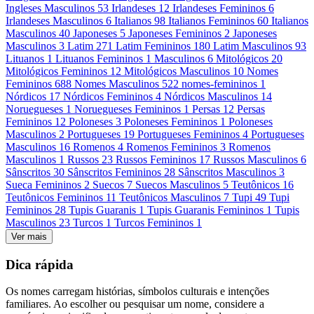
Ingleses Masculinos
53
Irlandeses
12
Irlandeses Femininos
6
Irlandeses Masculinos
6
Italianos
98
Italianos Femininos
60
Italianos
Masculinos
40
Japoneses
5
Japoneses Femininos
2
Japoneses
Masculinos
3
Latim
271
Latim Femininos
180
Latim Masculinos
93
Lituanos
1
Lituanos Femininos
1
Masculinos
6
Mitológicos
20
Mitológicos Femininos
12
Mitológicos Masculinos
10
Nomes
Femininos
688
Nomes Masculinos
522
nomes-femininos
1
Nórdicos
17
Nórdicos Femininos
4
Nórdicos Masculinos
14
Noruegueses
1
Noruegueses Femininos
1
Persas
12
Persas
Femininos
12
Poloneses
3
Poloneses Femininos
1
Poloneses
Masculinos
2
Portugueses
19
Portugueses Femininos
4
Portugueses
Masculinos
16
Romenos
4
Romenos Femininos
3
Romenos
Masculinos
1
Russos
23
Russos Femininos
17
Russos Masculinos
6
Sânscritos
30
Sânscritos Femininos
28
Sânscritos Masculinos
3
Sueca Femininos
2
Suecos
7
Suecos Masculinos
5
Teutônicos
16
Teutônicos Femininos
11
Teutônicos Masculinos
7
Tupi
49
Tupi
Femininos
28
Tupis Guaranis
1
Tupis Guaranis Femininos
1
Tupis
Masculinos
23
Turcos
1
Turcos Femininos
1
Ver mais
Dica rápida
Os nomes carregam histórias, símbolos culturais e intenções
familiares. Ao escolher ou pesquisar um nome, considere a