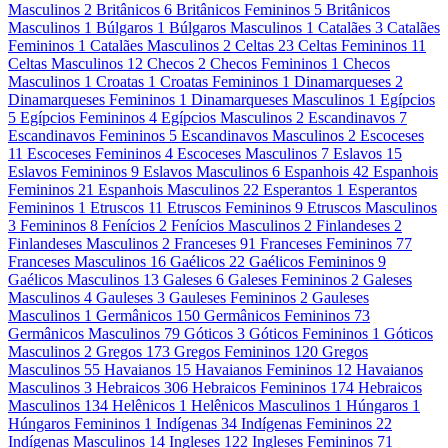
Masculinos
2
Britânicos
6
Britânicos Femininos
5
Britânicos
Masculinos
1
Búlgaros
1
Búlgaros Masculinos
1
Catalães
3
Catalães
Femininos
1
Catalães Masculinos
2
Celtas
23
Celtas Femininos
11
Celtas Masculinos
12
Checos
2
Checos Femininos
1
Checos
Masculinos
1
Croatas
1
Croatas Femininos
1
Dinamarqueses
2
Dinamarqueses Femininos
1
Dinamarqueses Masculinos
1
Egípcios
5
Egípcios Femininos
4
Egípcios Masculinos
2
Escandinavos
7
Escandinavos Femininos
5
Escandinavos Masculinos
2
Escoceses
11
Escoceses Femininos
4
Escoceses Masculinos
7
Eslavos
15
Eslavos Femininos
9
Eslavos Masculinos
6
Espanhois
42
Espanhois
Femininos
21
Espanhois Masculinos
22
Esperantos
1
Esperantos
Femininos
1
Etruscos
11
Etruscos Femininos
9
Etruscos Masculinos
3
Femininos
8
Fenícios
2
Fenícios Masculinos
2
Finlandeses
2
Finlandeses Masculinos
2
Franceses
91
Franceses Femininos
77
Franceses Masculinos
16
Gaélicos
22
Gaélicos Femininos
9
Gaélicos Masculinos
13
Galeses
6
Galeses Femininos
2
Galeses
Masculinos
4
Gauleses
3
Gauleses Femininos
2
Gauleses
Masculinos
1
Germânicos
150
Germânicos Femininos
73
Germânicos Masculinos
79
Góticos
3
Góticos Femininos
1
Góticos
Masculinos
2
Gregos
173
Gregos Femininos
120
Gregos
Masculinos
55
Havaianos
15
Havaianos Femininos
12
Havaianos
Masculinos
3
Hebraicos
306
Hebraicos Femininos
174
Hebraicos
Masculinos
134
Helênicos
1
Helênicos Masculinos
1
Húngaros
1
Húngaros Femininos
1
Indígenas
34
Indígenas Femininos
22
Indígenas Masculinos
14
Ingleses
122
Ingleses Femininos
71