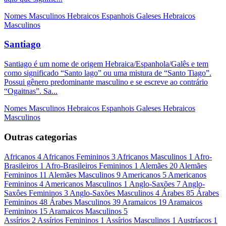
Nomes Masculinos
Hebraicos
Espanhois
Galeses
Hebraicos
Masculinos
Santiago
Santiago é um nome de origem Hebraica/Espanhola/Galês e tem
como significado “Santo lago” ou uma mistura de “Santo Tiago”.
Possui gênero predominante masculino e se escreve ao contrário
“Ogaitnas”. Sa...
Nomes Masculinos
Hebraicos
Espanhois
Galeses
Hebraicos
Masculinos
Outras categorias
Africanos
4
Africanos Femininos
3
Africanos Masculinos
1
Afro-
Brasileiros
1
Afro-Brasileiros Femininos
1
Alemães
20
Alemães
Femininos
11
Alemães Masculinos
9
Americanos
5
Americanos
Femininos
4
Americanos Masculinos
1
Anglo-Saxões
7
Anglo-
Saxôes Femininos
3
Anglo-Saxões Masculinos
4
Árabes
85
Árabes
Femininos
48
Árabes Masculinos
39
Aramaicos
19
Aramaicos
Femininos
15
Aramaicos Masculinos
5
Assírios
2
Assírios Femininos
1
Assírios Masculinos
1
Austríacos
1