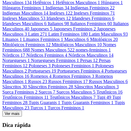
Masculinos
134
Helênicos
1
Helênicos Masculinos
1
Húngaros
1
Húngaros Femininos
1
Indígenas
34
Indígenas Femininos
22
Indígenas Masculinos
14
Ingleses
122
Ingleses Femininos
71
Ingleses Masculinos
53
Irlandeses
12
Irlandeses Femininos
6
Irlandeses Masculinos
6
Italianos
98
Italianos Femininos
60
Italianos
Masculinos
40
Japoneses
5
Japoneses Femininos
2
Japoneses
Masculinos
3
Latim
271
Latim Femininos
180
Latim Masculinos
93
Lituanos
1
Lituanos Femininos
1
Masculinos
6
Mitológicos
20
Mitológicos Femininos
12
Mitológicos Masculinos
10
Nomes
Femininos
688
Nomes Masculinos
522
nomes-femininos
1
Nórdicos
17
Nórdicos Femininos
4
Nórdicos Masculinos
14
Noruegueses
1
Noruegueses Femininos
1
Persas
12
Persas
Femininos
12
Poloneses
3
Poloneses Femininos
1
Poloneses
Masculinos
2
Portugueses
19
Portugueses Femininos
4
Portugueses
Masculinos
16
Romenos
4
Romenos Femininos
3
Romenos
Masculinos
1
Russos
23
Russos Femininos
17
Russos Masculinos
6
Sânscritos
30
Sânscritos Femininos
28
Sânscritos Masculinos
3
Sueca Femininos
2
Suecos
7
Suecos Masculinos
5
Teutônicos
16
Teutônicos Femininos
11
Teutônicos Masculinos
7
Tupi
49
Tupi
Femininos
28
Tupis Guaranis
1
Tupis Guaranis Femininos
1
Tupis
Masculinos
23
Turcos
1
Turcos Femininos
1
Ver mais
Dica rápida