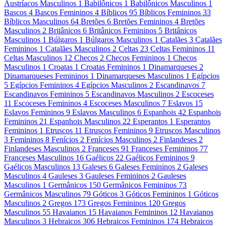
Austríacos Masculinos
1
Babilônicos
1
Babilônicos Masculinos
1
Bascos
4
Bascos Femininos
4
Bíblicos
95
Bíblicos Femininos
33
Bíblicos Masculinos
64
Bretões
6
Bretões Femininos
4
Bretões
Masculinos
2
Britânicos
6
Britânicos Femininos
5
Britânicos
Masculinos
1
Búlgaros
1
Búlgaros Masculinos
1
Catalães
3
Catalães
Femininos
1
Catalães Masculinos
2
Celtas
23
Celtas Femininos
11
Celtas Masculinos
12
Checos
2
Checos Femininos
1
Checos
Masculinos
1
Croatas
1
Croatas Femininos
1
Dinamarqueses
2
Dinamarqueses Femininos
1
Dinamarqueses Masculinos
1
Egípcios
5
Egípcios Femininos
4
Egípcios Masculinos
2
Escandinavos
7
Escandinavos Femininos
5
Escandinavos Masculinos
2
Escoceses
11
Escoceses Femininos
4
Escoceses Masculinos
7
Eslavos
15
Eslavos Femininos
9
Eslavos Masculinos
6
Espanhois
42
Espanhois
Femininos
21
Espanhois Masculinos
22
Esperantos
1
Esperantos
Femininos
1
Etruscos
11
Etruscos Femininos
9
Etruscos Masculinos
3
Femininos
8
Fenícios
2
Fenícios Masculinos
2
Finlandeses
2
Finlandeses Masculinos
2
Franceses
91
Franceses Femininos
77
Franceses Masculinos
16
Gaélicos
22
Gaélicos Femininos
9
Gaélicos Masculinos
13
Galeses
6
Galeses Femininos
2
Galeses
Masculinos
4
Gauleses
3
Gauleses Femininos
2
Gauleses
Masculinos
1
Germânicos
150
Germânicos Femininos
73
Germânicos Masculinos
79
Góticos
3
Góticos Femininos
1
Góticos
Masculinos
2
Gregos
173
Gregos Femininos
120
Gregos
Masculinos
55
Havaianos
15
Havaianos Femininos
12
Havaianos
Masculinos
3
Hebraicos
306
Hebraicos Femininos
174
Hebraicos