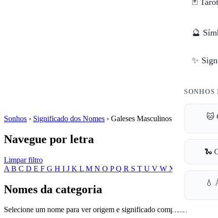
🃏 Taro
🔮 Sím
✨ Sign
SONHOS 
🐱 
Sonhos
›
Significado dos Nomes
›
Galeses Masculinos
Navegue por letra
🐍 
Limpar filtro
A
B
C
D
E
F
G
H
I
J
K
L
M
N
O
P
Q
R
S
T
U
V
W
X
Y
Z
💧 
Nomes da categoria
Selecione um nome para ver origem e significado completo.