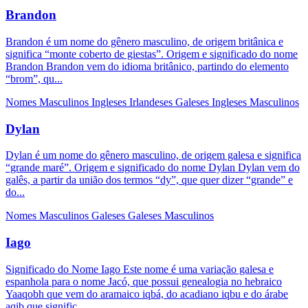
Brandon
Brandon é um nome do gênero masculino, de origem britânica e
significa “monte coberto de giestas”. Origem e significado do nome
Brandon Brandon vem do idioma britânico, partindo do elemento
“brom”, qu...
Nomes Masculinos
Ingleses
Irlandeses
Galeses
Ingleses Masculinos
Dylan
Dylan é um nome do gênero masculino, de origem galesa e significa
“grande maré”. Origem e significado do nome Dylan Dylan vem do
galês, a partir da união dos termos “dy”, que quer dizer “grande” e
do...
Nomes Masculinos
Galeses
Galeses Masculinos
Iago
Significado do Nome Iago Este nome é uma variação galesa e
espanhola para o nome Jacó, que possui genealogia no hebraico
Yaaqobh que vem do aramaico iqbá, do acadiano iqbu e do árabe
aqib que signific...