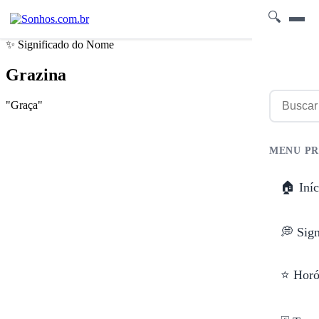
🔍
✨ Significado do Nome
Grazina
"Graça"
MENU PR
🏠 Iníc
💭 Sig
⭐ Horó