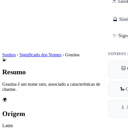
🃏 Taro
🔮 Sím
✨ Sign
SONHOS 
Sonhos
›
Significado dos Nomes
›
Grazina
💫
🐱 
Resumo
Grazina é um nome raro, associado a características de beleza e
🐍 
charme.
🌍
💧 
Origem
Latim