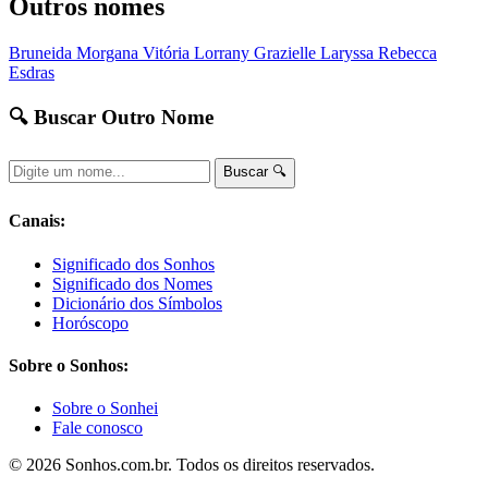
Outros nomes
Bruneida
Morgana
Vitória
Lorrany
Grazielle
Laryssa
Rebecca
Esdras
🔍 Buscar Outro Nome
Buscar 🔍
Canais:
Significado dos Sonhos
Significado dos Nomes
Dicionário dos Símbolos
Horóscopo
Sobre o Sonhos:
Sobre o Sonhei
Fale conosco
© 2026 Sonhos.com.br. Todos os direitos reservados.