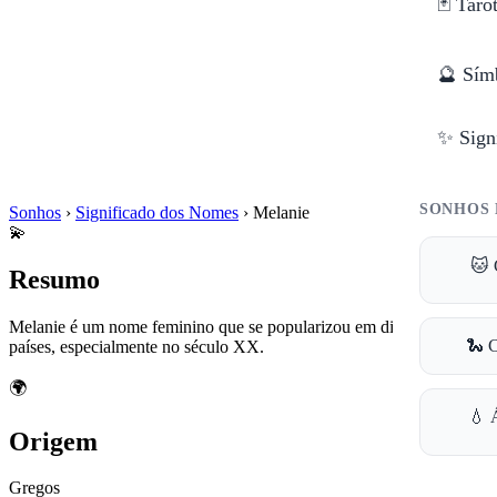
🃏 Taro
🔮 Sím
✨ Sign
SONHOS 
Sonhos
›
Significado dos Nomes
›
Melanie
💫
🐱 
Resumo
Melanie é um nome feminino que se popularizou em diversos
🐍 
países, especialmente no século XX.
🌍
💧 
Origem
Gregos