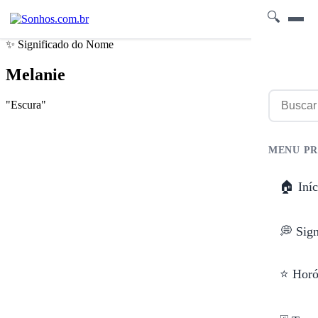
🔍
✨ Significado do Nome
Melanie
"Escura"
MENU PR
🏠 Iníc
💭 Sig
⭐ Horó