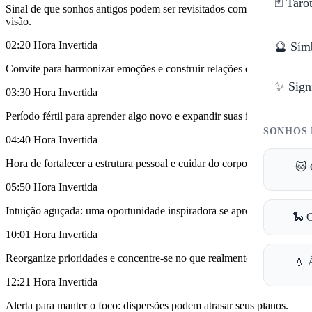
🃏 Taro
Sinal de que sonhos antigos podem ser revisitados com uma nova
visão.
02:20
Hora Invertida
🔮 Sím
Convite para harmonizar emoções e construir relações equilibradas.
✨ Sign
03:30
Hora Invertida
Período fértil para aprender algo novo e expandir suas ideias.
SONHOS 
04:40
Hora Invertida
Hora de fortalecer a estrutura pessoal e cuidar do corpo.
🐱 
05:50
Hora Invertida
Intuição aguçada: uma oportunidade inspiradora se aproxima.
🐍 
10:01
Hora Invertida
Reorganize prioridades e concentre-se no que realmente importa.
💧 
12:21
Hora Invertida
Alerta para manter o foco: dispersões podem atrasar seus planos.