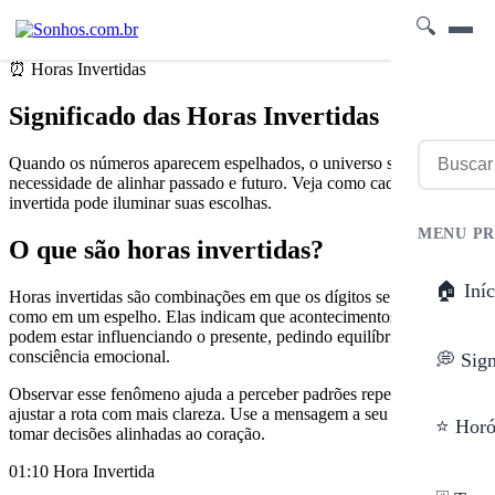
🔍
⏰ Horas Invertidas
Significado das Horas Invertidas
Quando os números aparecem espelhados, o universo sinaliza a
necessidade de alinhar passado e futuro. Veja como cada hora
invertida pode iluminar suas escolhas.
MENU PR
O que são horas invertidas?
🏠 Iníc
Horas invertidas são combinações em que os dígitos se refletem
como em um espelho. Elas indicam que acontecimentos do passado
podem estar influenciando o presente, pedindo equilíbrio e
consciência emocional.
💭 Sig
Observar esse fenômeno ajuda a perceber padrões repetidos e a
ajustar a rota com mais clareza. Use a mensagem a seu favor para
⭐ Horó
tomar decisões alinhadas ao coração.
01:10
Hora Invertida