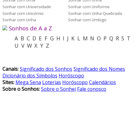
Sonhar com Urna
Sonhar com Urina
Sonhar com Universidade
Sonhar com Uniforme
Sonhar com Unicórnio
Sonhar com Unha Quebrada
Sonhar com Unha
Sonhar com Umbigo
Sonhos de A a Z
A
B
C
D
E
F
G
H
I
J
K
L
M
N
O
P
Q
R
S
T
U
V
W
X
Y
Z
Canais:
Significado dos Sonhos
Significado dos Nomes
Dicionário dos Símbolos
Horóscopo
Sites:
Mega Sena
Loterias
Horóscopo
Calendários
Sobre o Sonhos:
Sobre o Sonhei
Fale conosco