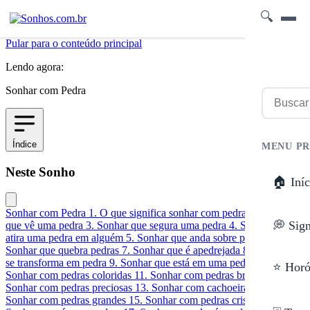
🔍
Pular para o conteúdo principal
Lendo agora:
Sonhar com Pedra
Índice
MENU PR
Neste Sonho
🏠 Iníc
Sonhar com Pedra
1. O que significa sonhar com pedra?
2. Sonhar
💭 Sig
que vê uma pedra
3. Sonhar que segura uma pedra
4. Sonhar que
atira uma pedra em alguém
5. Sonhar que anda sobre pedras
6.
Sonhar que quebra pedras
7. Sonhar que é apedrejada
8. Sonhar que
se transforma em pedra
9. Sonhar que está em uma pedreira
10.
⭐ Horó
Sonhar com pedras coloridas
11. Sonhar com pedras brilhantes
12.
Sonhar com pedras preciosas
13. Sonhar com cachoeira e pedras
14.
Sonhar com pedras grandes
15. Sonhar com pedras cristais
16.