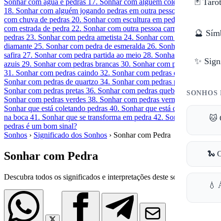
🃏 Taro
Sonhar com água e pedras
17. Sonhar com alguém coletando pedras
18. Sonhar com alguém jogando pedras em outra pessoa
19. Sonhar
com chuva de pedras
20. Sonhar com escultura em pedra
21. Sonhar
com estrada de pedra
22. Sonhar com outra pessoa carregando
🔮 Sím
pedras
23. Sonhar com pedra ametista
24. Sonhar com pedra de
diamante
25. Sonhar com pedra de esmeralda
26. Sonhar com pedra
safira
27. Sonhar com pedra partida ao meio
28. Sonhar com pedras
✨ Sign
azuis
29. Sonhar com pedras brancas
30. Sonhar com pedras brutas
31. Sonhar com pedras caindo
32. Sonhar com pedras de ouro
33.
Sonhar com pedras de quartzo
34. Sonhar com pedras pequenas
35.
Sonhar com pedras pretas
36. Sonhar com pedras quebradas
37.
SONHOS 
Sonhar com pedras verdes
38. Sonhar com pedras vermelhas
39.
Sonhar que está coletando pedras
40. Sonhar que está com pedras
na boca
41. Sonhar que se transforma em pedra
42. Sonhar com
🐱 
pedras é um bom sinal?
Sonhos
›
Significado dos Sonhos
›
Sonhar com Pedra
🐍 
Sonhar com Pedra
Descubra todos os significados e interpretações deste sonho.
💧 