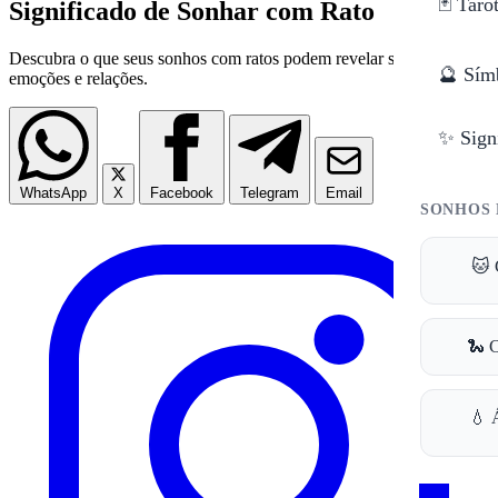
🃏 Taro
Significado de Sonhar com Rato
Descubra o que seus sonhos com ratos podem revelar sobre suas
🔮 Sím
emoções e relações.
✨ Sign
WhatsApp
X
Facebook
Telegram
Email
SONHOS 
🐱 
🐍 
💧 