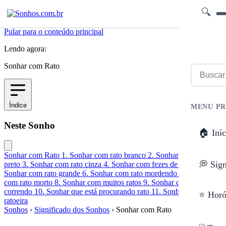
🔍
Pular para o conteúdo principal
Lendo agora:
Sonhar com Rato
Índice
MENU PR
Neste Sonho
🏠 Iníc
Sonhar com Rato
1. Sonhar com rato branco
2. Sonhar com rato
💭 Sig
preto
3. Sonhar com rato cinza
4. Sonhar com fezes de rato
5.
Sonhar com rato grande
6. Sonhar com rato mordendo
7. Sonhar
com rato morto
8. Sonhar com muitos ratos
9. Sonhar com rato
correndo
10. Sonhar que está procurando rato
11. Sonhar com
⭐ Horó
ratoeira
Sonhos
›
Significado dos Sonhos
›
Sonhar com Rato