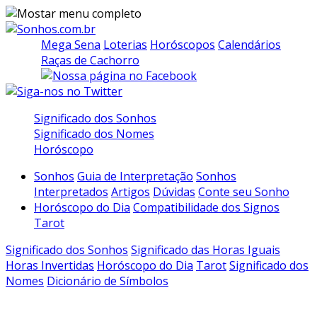
Mega Sena
Loterias
Horóscopos
Calendários
Raças de Cachorro
Significado dos Sonhos
Significado dos Nomes
Horóscopo
Sonhos
Guia de Interpretação
Sonhos
Interpretados
Artigos
Dúvidas
Conte seu Sonho
Horóscopo do Dia
Compatibilidade dos Signos
Tarot
Significado dos Sonhos
Significado das Horas Iguais
Horas Invertidas
Horóscopo do Dia
Tarot
Significado dos
Nomes
Dicionário de Símbolos