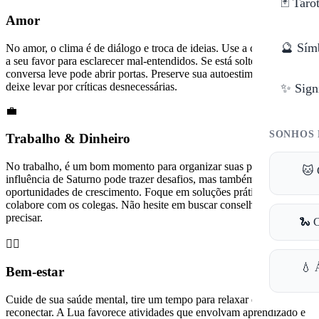
🃏 Taro
Amor
🔮 Sím
No amor, o clima é de diálogo e troca de ideias. Use a comunicação
a seu favor para esclarecer mal-entendidos. Se está solteiro, uma
conversa leve pode abrir portas. Preserve sua autoestima, não se
deixe levar por críticas desnecessárias.
✨ Sign
💼
SONHOS 
Trabalho & Dinheiro
No trabalho, é um bom momento para organizar suas prioridades. A
🐱 
influência de Saturno pode trazer desafios, mas também
oportunidades de crescimento. Foque em soluções práticas e
colabore com os colegas. Não hesite em buscar conselhos se
precisar.
🐍 
🧘‍♀️
💧 
Bem-estar
Cuide de sua saúde mental, tire um tempo para relaxar e se
reconectar. A Lua favorece atividades que envolvam aprendizado e