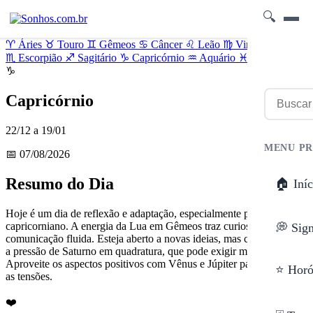
🔍
♈
Áries
♉
Touro
♊
Gêmeos
♋
Câncer
♌
Leão
♍
Virgem
♎
Libra
♏
Escorpião
♐
Sagitário
♑
Capricórnio
♒
Aquário
♓
Peixes
♑
Capricórnio
22/12 a 19/01
MENU PR
📅 07/08/2026
Resumo do Dia
🏠 Iníc
Hoje é um dia de reflexão e adaptação, especialmente para você,
capricorniano. A energia da Lua em Gêmeos traz curiosidade e
💭 Sig
comunicação fluida. Esteja aberto a novas ideias, mas cuidado com
a pressão de Saturno em quadratura, que pode exigir mais de você.
Aproveite os aspectos positivos com Vênus e Júpiter para equilibrar
⭐ Horó
as tensões.
❤️