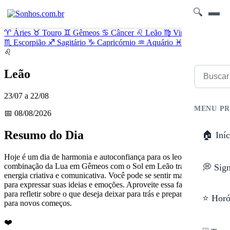
🔍
♈
Áries
♉
Touro
♊
Gêmeos
♋
Câncer
♌
Leão
♍
Virgem
♎
Libra
♏
Escorpião
♐
Sagitário
♑
Capricórnio
♒
Aquário
♓
Peixes
♌
Leão
23/07 a 22/08
MENU PR
📅 08/08/2026
Resumo do Dia
🏠 Iníc
Hoje é um dia de harmonia e autoconfiança para os leoninos. A
combinação da Lua em Gêmeos com o Sol em Leão traz uma
💭 Sig
energia criativa e comunicativa. Você pode se sentir mais à vontade
para expressar suas ideias e emoções. Aproveite essa fase minguante
para refletir sobre o que deseja deixar para trás e preparar o terreno
⭐ Horó
para novos começos.
❤️