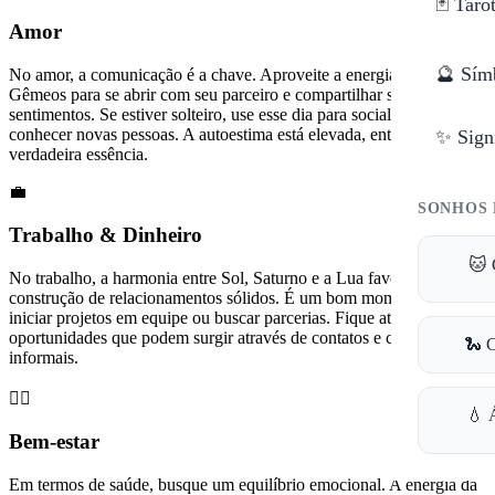
🃏 Taro
Amor
🔮 Sím
No amor, a comunicação é a chave. Aproveite a energia da Lua em
Gêmeos para se abrir com seu parceiro e compartilhar seus
sentimentos. Se estiver solteiro, use esse dia para socializar e
conhecer novas pessoas. A autoestima está elevada, então mostre sua
✨ Sign
verdadeira essência.
💼
SONHOS 
Trabalho & Dinheiro
🐱 
No trabalho, a harmonia entre Sol, Saturno e a Lua favorece a
construção de relacionamentos sólidos. É um bom momento para
iniciar projetos em equipe ou buscar parcerias. Fique atento às
oportunidades que podem surgir através de contatos e conversas
🐍 
informais.
🧘‍♀️
💧 
Bem-estar
Em termos de saúde, busque um equilíbrio emocional. A energia da