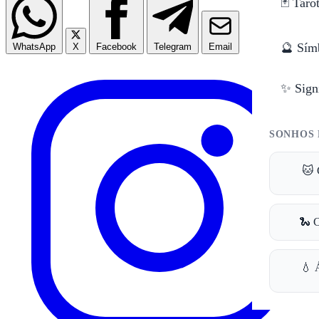
🃏 Taro
🔮 Sím
WhatsApp
X
Facebook
Telegram
Email
✨ Sign
SONHOS 
🐱 
🐍 
💧 