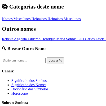
📚 Categorias deste nome
Nomes Masculinos
Hebraicos
Hebraicos Masculinos
Outros nomes
Rebeka
Angelita
Eduardo Henrique
Maria Sophia
Luis Carlos
Estela
🔍 Buscar Outro Nome
Buscar 🔍
Canais:
Significado dos Sonhos
Significado dos Nomes
Dicionário dos Símbolos
Horóscopo
Sobre o Sonhos: