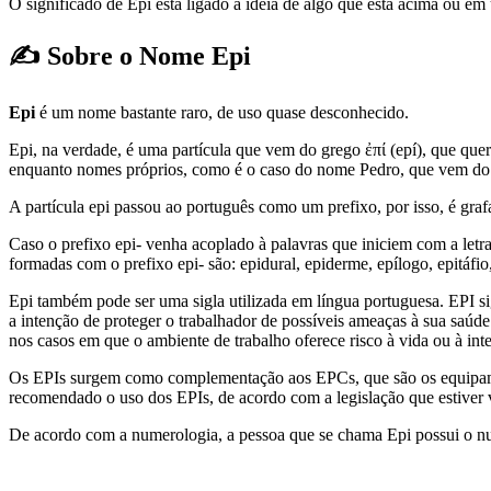
O significado de Epi está ligado à ideia de algo que está acima ou e
✍️ Sobre o Nome Epi
Epi
é um nome bastante raro, de uso quase desconhecido.
Epi, na verdade, é uma partícula que vem do grego ἐπί (epí), que quer 
enquanto nomes próprios, como é o caso do nome Pedro, que vem do 
A partícula epi passou ao português como um prefixo, por isso, é grafa
Caso o prefixo epi- venha acoplado à palavras que iniciem com a letra
formadas com o prefixo epi- são: epidural, epiderme, epílogo, epitáfio
Epi também pode ser uma sigla utilizada em língua portuguesa. EPI si
a intenção de proteger o trabalhador de possíveis ameaças à sua saúde
nos casos em que o ambiente de trabalho oferece risco à vida ou à int
Os EPIs surgem como complementação aos EPCs, que são os equipament
recomendado o uso dos EPIs, de acordo com a legislação que estiver 
De acordo com a numerologia, a pessoa que se chama Epi possui o n