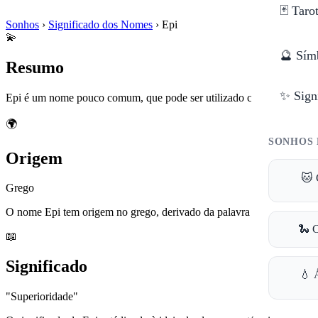
🃏 Taro
Sonhos
›
Significado dos Nomes
›
Epi
💫
🔮 Sím
Resumo
✨ Sign
Epi é um nome pouco comum, que pode ser utilizado como um diminu
🌍
SONHOS 
Origem
🐱 
Grego
O nome Epi tem origem no grego, derivado da palavra 'epí', que signifi
🐍 
📖
Significado
💧 
"Superioridade"