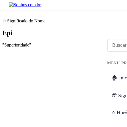
✨ Significado do Nome
Epi
"Superioridade"
MENU PR
🏠 Iníc
💭 Sig
⭐ Horó