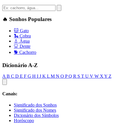
🔥
Sonhos Populares
🐱
Gato
🐍
Cobra
💧
Água
🦷
Dente
🐕
Cachorro
Dicionário A-Z
A
B
C
D
E
F
G
H
I
J
K
L
M
N
O
P
Q
R
S
T
U
V
W
X
Y
Z
Canais:
Significado dos Sonhos
Significado dos Nomes
Dicionário dos Símbolos
Horóscopo