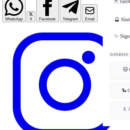
🃏 Taro
🔮 Sím
WhatsApp
X
Facebook
Telegram
Email
✨ Sign
SONHOS 
🐱 
🐍 
💧 