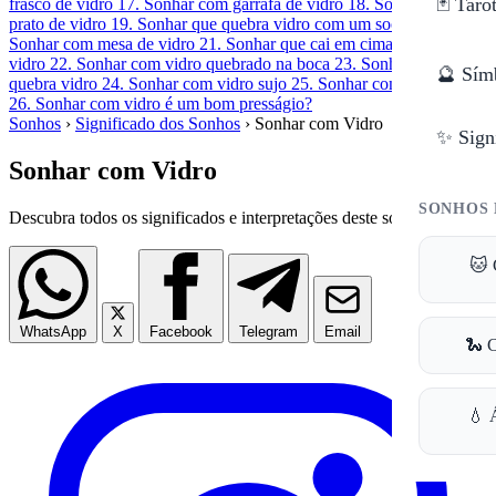
🃏 Taro
frasco de vidro
17. Sonhar com garrafa de vidro
18. Sonhar com
prato de vidro
19. Sonhar que quebra vidro com um soco
20.
Sonhar com mesa de vidro
21. Sonhar que cai em cima de cacos de
vidro
22. Sonhar com vidro quebrado na boca
23. Sonhar que
🔮 Sím
quebra vidro
24. Sonhar com vidro sujo
25. Sonhar com vidro limpo
26. Sonhar com vidro é um bom presságio?
Sonhos
›
Significado dos Sonhos
›
Sonhar com Vidro
✨ Sign
Sonhar com Vidro
SONHOS 
Descubra todos os significados e interpretações deste sonho.
🐱 
WhatsApp
X
Facebook
Telegram
Email
🐍 
💧 