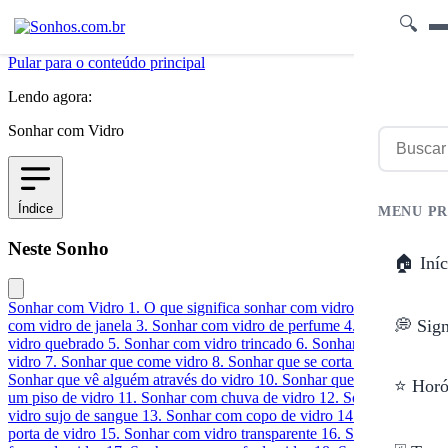
🔍
Pular para o conteúdo principal
Lendo agora:
Sonhar com Vidro
Índice
MENU PR
Neste Sonho
🏠 Iníc
Sonhar com Vidro
1. O que significa sonhar com vidro
2. Sonhar
💭 Sig
com vidro de janela
3. Sonhar com vidro de perfume
4. Sonhar com
vidro quebrado
5. Sonhar com vidro trincado
6. Sonhar com caco de
vidro
7. Sonhar que come vidro
8. Sonhar que se corta com vidro
9.
Sonhar que vê alguém através do vidro
10. Sonhar que está sobre
⭐ Horó
um piso de vidro
11. Sonhar com chuva de vidro
12. Sonhar com
vidro sujo de sangue
13. Sonhar com copo de vidro
14. Sonhar com
porta de vidro
15. Sonhar com vidro transparente
16. Sonhar com