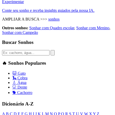
Experimentar
Conte seu sonho e receba insights guiados pela nossa IA.
AMPLIAR A BUSCA >>>
sonhos
Outros sonhos:
Sonhar com Quadro escolar
,
Sonhar com Menino
,
Sonhar com Campeão
Buscar Sonhos
🔥
Sonhos Populares
🐱
Gato
🐍
Cobra
💧
Água
🦷
Dente
🐕
Cachorro
Dicionário A-Z
A
B
C
D
E
F
G
H
I
J
K
L
M
N
O
P
Q
R
S
T
U
V
W
X
Y
Z