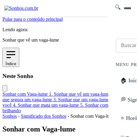
🔍
Pular para o conteúdo principal
Lendo agora:
Sonhar que vê um vaga-lume
Índice
MENU PR
Neste Sonho
🏠 Iníc
Sonhar com Vaga-lume
1. Sonhar que vê um vaga-lume
2. Sonhar
💭 Sig
que segura um vaga-lume
3. Sonhar que um vaga-lume pousa em
você
4. Sonhar que mata um vaga-lume
5. Sonhar com vaga-lume
brilhando
Sonhos
›
Significado dos Sonhos
›
Sonhar com Vaga-lume
⭐ Horó
Sonhar com Vaga-lume