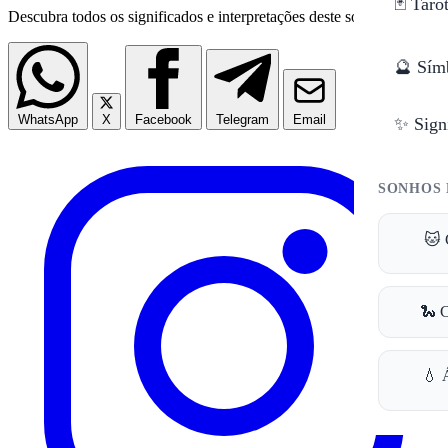
🃏 Taro
Descubra todos os significados e interpretações deste sonho.
🔮 Sím
WhatsApp
X
Facebook
Telegram
Email
✨ Sign
SONHOS 
🐱 
🐍 
💧 