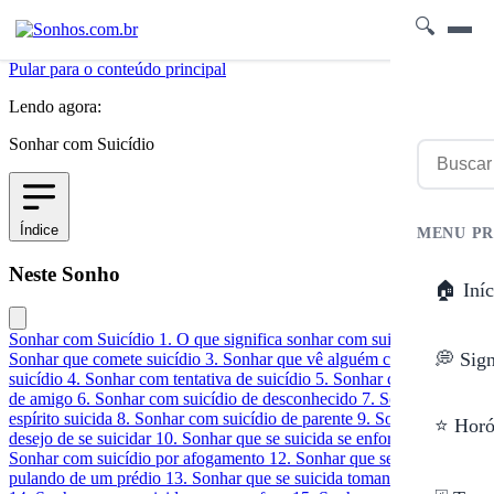
🔍
Pular para o conteúdo principal
Lendo agora:
Sonhar com Suicídio
Índice
MENU PR
Neste Sonho
🏠 Iníc
Sonhar com Suicídio
1. O que significa sonhar com suicídio
2.
💭 Sig
Sonhar que comete suicídio
3. Sonhar que vê alguém cometendo
suicídio
4. Sonhar com tentativa de suicídio
5. Sonhar com suicídio
de amigo
6. Sonhar com suicídio de desconhecido
7. Sonhar com
espírito suicida
8. Sonhar com suicídio de parente
9. Sonhar que tem
⭐ Horó
desejo de se suicidar
10. Sonhar que se suicida se enforcando
11.
Sonhar com suicídio por afogamento
12. Sonhar que se suicida
pulando de um prédio
13. Sonhar que se suicida tomando veneno