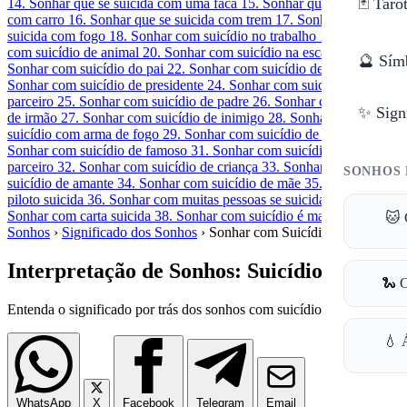
🃏 Taro
14. Sonhar que se suicida com uma faca
15. Sonhar que se suicida
com carro
16. Sonhar que se suicida com trem
17. Sonhar que se
suicida com fogo
18. Sonhar com suicídio no trabalho
19. Sonhar
com suicídio de animal
20. Sonhar com suicídio na escada
21.
🔮 Sím
Sonhar com suicídio do pai
22. Sonhar com suicídio de terrorista
23.
Sonhar com suicídio de presidente
24. Sonhar com suicídio de
parceiro
25. Sonhar com suicídio de padre
26. Sonhar com suicídio
✨ Sign
de irmão
27. Sonhar com suicídio de inimigo
28. Sonhar com
suicídio com arma de fogo
29. Sonhar com suicídio de filho
30.
Sonhar com suicídio de famoso
31. Sonhar com suicídio de ex-
parceiro
32. Sonhar com suicídio de criança
33. Sonhar com
SONHOS 
suicídio de amante
34. Sonhar com suicídio de mãe
35. Sonhar com
piloto suicida
36. Sonhar com muitas pessoas se suicidando
37.
Sonhar com carta suicida
38. Sonhar com suicídio é mau presságio?
🐱 
Sonhos
›
Significado dos Sonhos
›
Sonhar com Suicídio
Interpretação de Sonhos: Suicídio
🐍 
Entenda o significado por trás dos sonhos com suicídio.
💧 
WhatsApp
X
Facebook
Telegram
Email