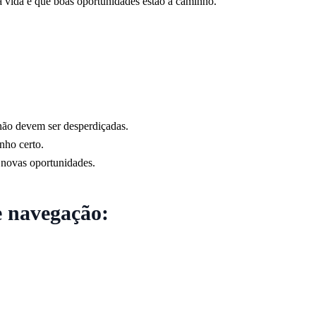
 vida e que boas oportunidades estão a caminho.
não devem ser desperdiçadas.
nho certo.
 novas oportunidades.
e navegação: