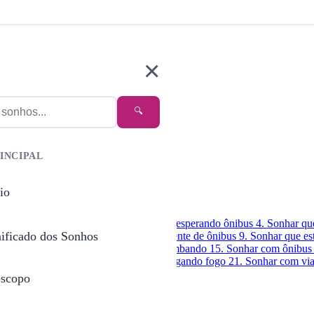
×
🔍
INCIPAL
io
r com ônibus escolar
3. Sonhar que está esperando ônibus
4. Sonhar qu
nificado dos Sonhos
á andando de ônibus
8. Sonhar com acidente de ônibus
9. Sonhar que es
nibus caindo
14. Sonhar com ônibus tombando
15. Sonhar com ônibus
em movimento
20. Sonhar com ônibus pegando fogo
21. Sonhar com vi
scopo