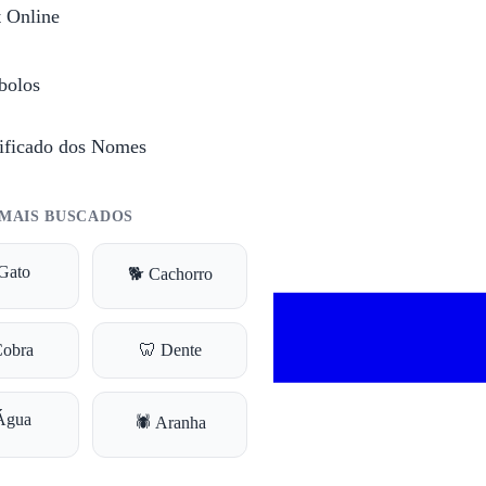
t Online
bolos
ificado dos Nomes
MAIS BUSCADOS
Gato
🐕 Cachorro
Cobra
🦷 Dente
Água
🕷️ Aranha