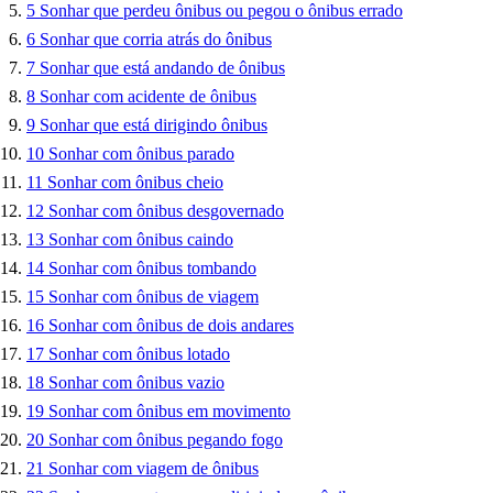
5
Sonhar que perdeu ônibus ou pegou o ônibus errado
6
Sonhar que corria atrás do ônibus
7
Sonhar que está andando de ônibus
8
Sonhar com acidente de ônibus
9
Sonhar que está dirigindo ônibus
10
Sonhar com ônibus parado
11
Sonhar com ônibus cheio
12
Sonhar com ônibus desgovernado
13
Sonhar com ônibus caindo
14
Sonhar com ônibus tombando
15
Sonhar com ônibus de viagem
16
Sonhar com ônibus de dois andares
17
Sonhar com ônibus lotado
18
Sonhar com ônibus vazio
19
Sonhar com ônibus em movimento
20
Sonhar com ônibus pegando fogo
21
Sonhar com viagem de ônibus