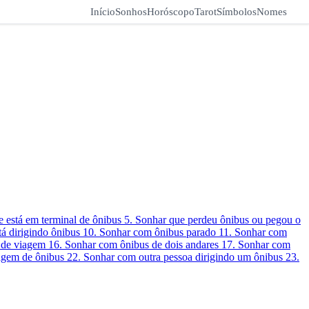
Início
Sonhos
Horóscopo
Tarot
Símbolos
Nomes
e está em terminal de ônibus
5. Sonhar que perdeu ônibus ou pegou o
tá dirigindo ônibus
10. Sonhar com ônibus parado
11. Sonhar com
 de viagem
16. Sonhar com ônibus de dois andares
17. Sonhar com
agem de ônibus
22. Sonhar com outra pessoa dirigindo um ônibus
23.