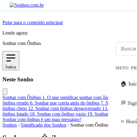
Pular para o conteúdo principal
Lendo agora:
Sonhar com Ônibus
Índice
MENU PR
Neste Sonho
🏠 Iníc
Sonhar com Ônibus
1. O que significar sonhar com ônibus?
2. Sonha
💭 Sig
ônibus errado
6. Sonhar que corria atrás do ônibus
7. Sonhar que est
ônibus cheio
12. Sonhar com ônibus desgovernado
13. Sonhar com ô
ônibus lotado
18. Sonhar com ônibus vazio
19. Sonhar com ônibus 
Sonhar com ônibus é um mau presságio?
⭐ Horó
Sonhos
›
Significado dos Sonhos
›
Sonhar com Ônibus