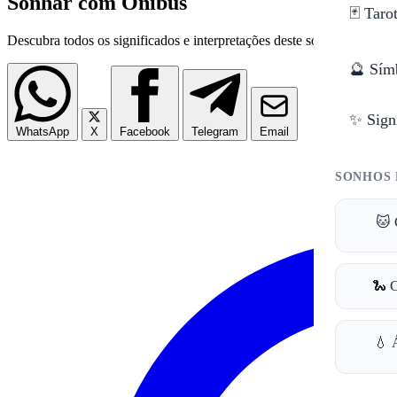
Sonhar com Ônibus
🃏 Taro
Descubra todos os significados e interpretações deste sonho.
🔮 Sím
✨ Sign
WhatsApp
X
Facebook
Telegram
Email
SONHOS 
🐱 
🐍 
💧 