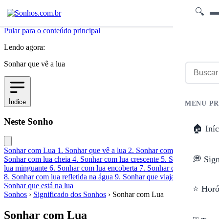
🔍
Pular para o conteúdo principal
Lendo agora:
Sonhar que vê a lua
Índice
MENU PR
Neste Sonho
🏠 Iníc
Sonhar com Lua
1. Sonhar que vê a lua
2. Sonhar com lua nova
3.
💭 Sig
Sonhar com lua cheia
4. Sonhar com lua crescente
5. Sonhar com
lua minguante
6. Sonhar com lua encoberta
7. Sonhar com luar claro
8. Sonhar com lua refletida na água
9. Sonhar que viaja à lua
10.
Sonhar que está na lua
⭐ Horó
Sonhos
›
Significado dos Sonhos
›
Sonhar com Lua
Sonhar com Lua