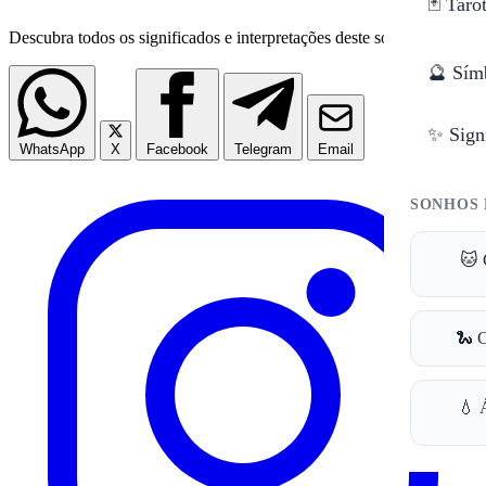
🃏 Taro
Descubra todos os significados e interpretações deste sonho.
🔮 Sím
✨ Sign
WhatsApp
X
Facebook
Telegram
Email
SONHOS 
🐱 
🐍 
💧 