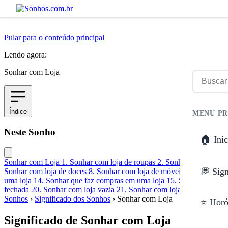
Pular para o conteúdo principal
Lendo agora:
Sonhar com Loja
Índice
MENU PR
Neste Sonho
🏠 Iníc
Sonhar com Loja
1. Sonhar com loja de roupas
2. Sonhar com loja d
💭 Sig
Sonhar com loja de doces
8. Sonhar com loja de móveis
9. Sonhar co
uma loja
14. Sonhar que faz compras em uma loja
15. Sonhar que tra
fechada
20. Sonhar com loja vazia
21. Sonhar com loja assaltada
Sonhos
›
Significado dos Sonhos
›
Sonhar com Loja
⭐ Horó
Significado de Sonhar com Loja