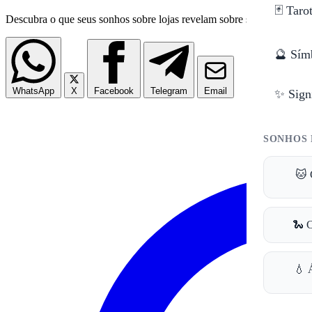
🃏 Taro
Descubra o que seus sonhos sobre lojas revelam sobre sua vida materia
🔮 Sím
WhatsApp
X
Facebook
Telegram
Email
✨ Sign
SONHOS 
🐱 
🐍 
💧 