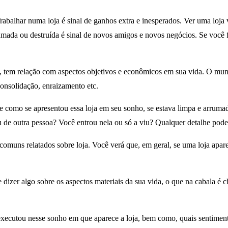
balhar numa loja é sinal de ganhos extra e inesperados. Ver uma loja va
umada ou destruída é sinal de novos amigos e novos negócios. Se você
, tem relação com aspectos objetivos e econômicos em sua vida. O mund
 consolidação, enraizamento etc.
de como se apresentou essa loja em seu sonho, se estava limpa e arrum
u de outra pessoa? Você entrou nela ou só a viu? Qualquer detalhe pode 
comuns relatados sobre loja. Você verá que, em geral, se uma loja apa
e dizer algo sobre os aspectos materiais da sua vida, o que na cabala é
ê executou nesse sonho em que aparece a loja, bem como, quais sentimen