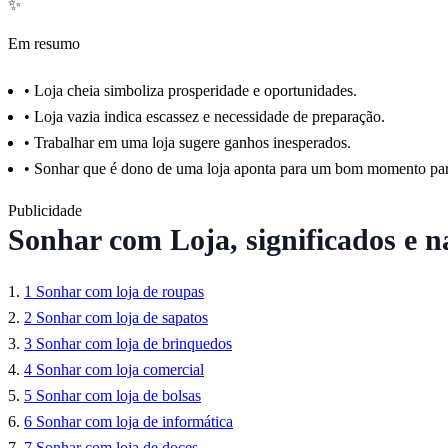
✨
Em resumo
•
Loja cheia simboliza prosperidade e oportunidades.
•
Loja vazia indica escassez e necessidade de preparação.
•
Trabalhar em uma loja sugere ganhos inesperados.
•
Sonhar que é dono de uma loja aponta para um bom momento pa
Publicidade
Sonhar com Loja, significados e n
1
Sonhar com loja de roupas
2
Sonhar com loja de sapatos
3
Sonhar com loja de brinquedos
4
Sonhar com loja comercial
5
Sonhar com loja de bolsas
6
Sonhar com loja de informática
7
Sonhar com loja de doces