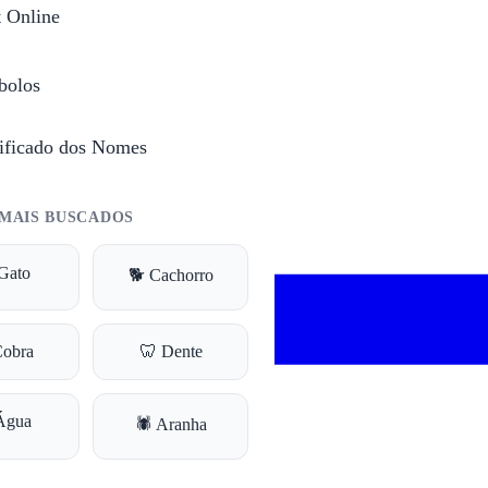
t Online
l e financeira.
bolos
ificado dos Nomes
MAIS BUSCADOS
Gato
🐕 Cachorro
Cobra
🦷 Dente
Água
🕷️ Aranha