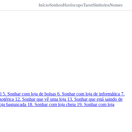
Início
Sonhos
Horóscopo
Tarot
Símbolos
Nomes
al
5. Sonhar com loja de bolsas
6. Sonhar com loja de informática
7.
sotérica
12. Sonhar que vê uma loja
13. Sonhar que está saindo de
loja bagunçada
18. Sonhar com loja cheia
19. Sonhar com loja