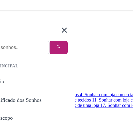
×
🔍
INCIPAL
io
e sapatos
3. Sonhar com loja de brinquedos
4. Sonhar com loja comerci
nificado dos Sonhos
m loja estrangeira
10. Sonhar com loja de tecidos
11. Sonhar com loja e
balha em uma loja
16. Sonhar que é dono de uma loja
17. Sonhar com 
scopo