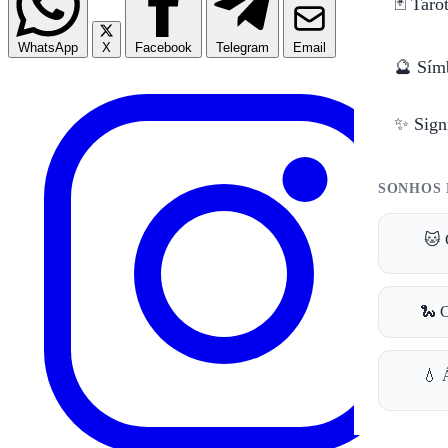
🃏 Taro
WhatsApp
X
Facebook
Telegram
Email
🔮 Sím
✨ Sign
SONHOS 
🐱 
🐍 
💧 