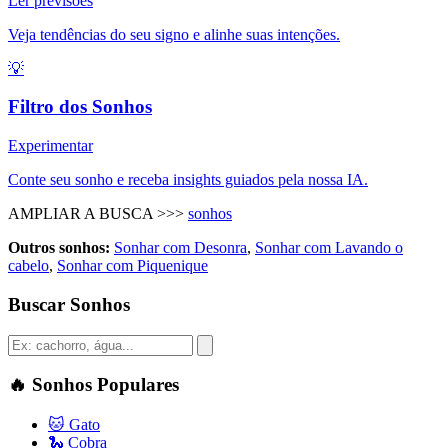
Ler previsões
Veja tendências do seu signo e alinhe suas intenções.
💡
Filtro dos Sonhos
Experimentar
Conte seu sonho e receba insights guiados pela nossa IA.
AMPLIAR A BUSCA >>>
sonhos
Outros sonhos:
Sonhar com Desonra
,
Sonhar com Lavando o
cabelo
,
Sonhar com Piquenique
Buscar Sonhos
🔥
Sonhos Populares
🐱
Gato
🐍
Cobra