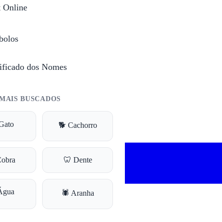
t Online
a
s.
bolos
ificado dos Nomes
MAIS BUSCADOS
Gato
🐕 Cachorro
Cobra
🦷 Dente
Água
🕷️ Aranha