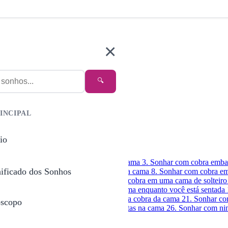
×
🔍
INCIPAL
io
 cama
2. Sonhar com cobra em cima da cama
3. Sonhar com cobra emb
nificado dos Sonhos
da na cama
7. Sonhar com cobra morta na cama
8. Sonhar com cobra 
a em uma cama infantil
12. Sonhar com cobra em uma cama de solteir
 assustando
16. Sonhar com cobra na cama enquanto você está sentada
ida na cama
20. Sonhar que você tira uma cobra da cama
21. Sonhar co
scopo
ra no quarto
25. Sonhar com cobras pretas na cama
26. Sonhar com ni