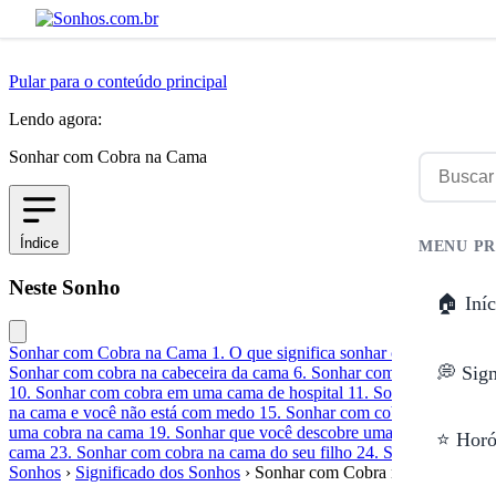
Pular para o conteúdo principal
Lendo agora:
Sonhar com Cobra na Cama
Índice
MENU PR
Neste Sonho
🏠 Iníc
Sonhar com Cobra na Cama
1. O que significa sonhar com cobra na
💭 Sig
Sonhar com cobra na cabeceira da cama
6. Sonhar com cobra enrola
10. Sonhar com cobra em uma cama de hospital
11. Sonhar com cobr
na cama e você não está com medo
15. Sonhar com cobra na cama te
uma cobra na cama
19. Sonhar que você descobre uma cobra escond
⭐ Horó
cama
23. Sonhar com cobra na cama do seu filho
24. Sonhar com cob
Sonhos
›
Significado dos Sonhos
›
Sonhar com Cobra na Cama