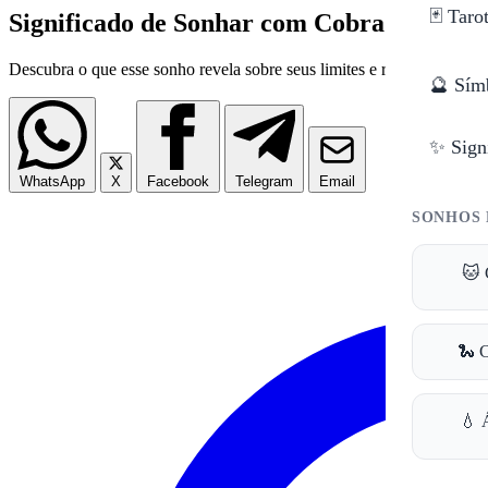
🃏 Taro
Significado de Sonhar com Cobra na Cam
Descubra o que esse sonho revela sobre seus limites e relacionamento
🔮 Sím
✨ Sign
WhatsApp
X
Facebook
Telegram
Email
SONHOS 
🐱 
🐍 
💧 