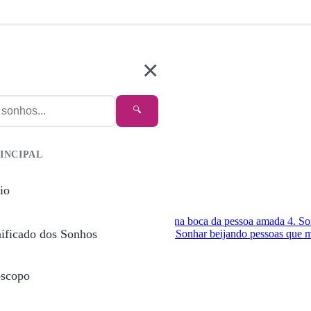
×
🔍
INCIPAL
io
 com beijo no rosto
3. Sonhar com beijo na boca da pessoa amada
4. S
nificado dos Sonhos
 criança
9. Sonhar beijando estranho
10. Sonhar beijando pessoas que
scopo
timentos e relacionamentos.