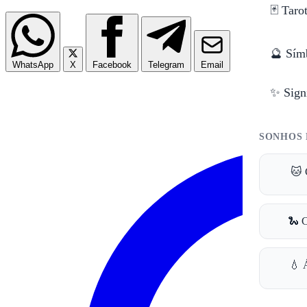
🃏 Taro
🔮 Sím
WhatsApp
X
Facebook
Telegram
Email
✨ Sign
SONHOS 
🐱 
🐍 
💧 