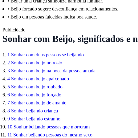
•
Beijar uma criança simboliza harmonia familiar.
•
Beijo forçado sugere desconfiança em relacionamentos.
•
Beijo em pessoas falecidas indica boa saúde.
Publicidade
Sonhar com Beijo, significados e 
1
Sonhar com duas pessoas se beijando
2
Sonhar com beijo no rosto
3
Sonhar com beijo na boca da pessoa amada
4
Sonhar com beijo apaixonado
5
Sonhar com beijo roubado
6
Sonhar com beijo forçado
7
Sonhar com beijo de amante
8
Sonhar beijando criança
9
Sonhar beijando estranho
10
Sonhar beijando pessoas que morreram
11
Sonhar beijando pessoas do mesmo sexo