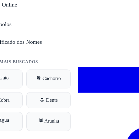
t Online
bolos
ificado dos Nomes
MAIS BUSCADOS
Gato
🐕 Cachorro
Cobra
🦷 Dente
Água
🕷️ Aranha