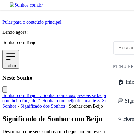
Pular para o conteúdo principal
Lendo agora:
Sonhar com Beijo
Índice
MENU PR
Neste Sonho
🏠 Iníc
Sonhar com Beijo
1. Sonhar com duas pessoas se beijando
2. Sonhar
💭 Sig
com beijo forçado
7. Sonhar com beijo de amante
8. Sonhar beijando
Sonhos
›
Significado dos Sonhos
›
Sonhar com Beijo
Significado de Sonhar com Beijo
⭐ Horó
Descubra o que seus sonhos com beijos podem revelar sobre seus sen