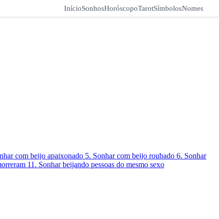
Início
Sonhos
Horóscopo
Tarot
Símbolos
Nomes
onhar com beijo apaixonado
5. Sonhar com beijo roubado
6. Sonhar
 morreram
11. Sonhar beijando pessoas do mesmo sexo