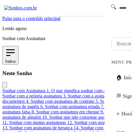
🔍
Pular para o conteúdo principal
Lendo agora:
Sonhar com Assinatura
Índice
MENU PR
Neste Sonho
🏠 Iníc
Sonhar com Assinatura
1. O que significa sonhar com assinatura?
2.
💭 Sig
Sonhar com a própria assinatura
3. Sonhar com a assinatura de
documentos
4. Sonhar com assinatura de contrato
5. Sonhar com
assinatura de papéis
6. Sonhar com assinatura errada
7. Sonhar com
assinatura falsa
8. Sonhar com assinatura em cheque
9. Sonhar com
⭐ Horó
assinatura de alguém
10. Sonhar que não consegue assinar o nome
11. Sonhar com muitas assinaturas
12. Sonhar com assinatura digital
13. Sonhar com assinatura de herança
14. Sonhar com assinatura de