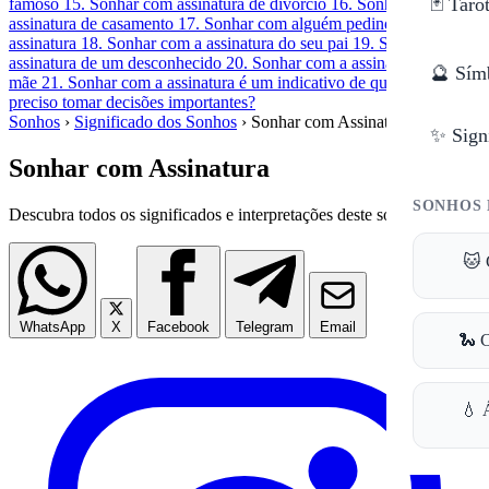
🃏 Taro
famoso
15. Sonhar com assinatura de divórcio
16. Sonhar com
assinatura de casamento
17. Sonhar com alguém pedindo a sua
assinatura
18. Sonhar com a assinatura do seu pai
19. Sonhar com a
assinatura de um desconhecido
20. Sonhar com a assinatura da sua
🔮 Sím
mãe
21. Sonhar com a assinatura é um indicativo de que vai ser
preciso tomar decisões importantes?
Sonhos
›
Significado dos Sonhos
›
Sonhar com Assinatura
✨ Sign
Sonhar com Assinatura
SONHOS 
Descubra todos os significados e interpretações deste sonho.
🐱 
WhatsApp
X
Facebook
Telegram
Email
🐍 
💧 