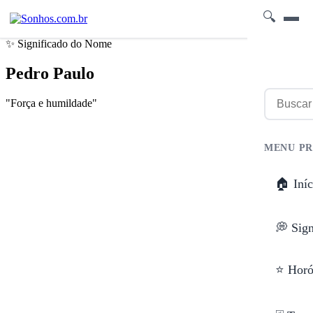
🔍
✨ Significado do Nome
Pedro Paulo
"Força e humildade"
MENU PR
🏠 Iníc
💭 Sig
⭐ Horó