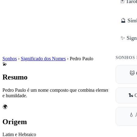
🃏 Taro
🔮 Sím
✨ Sign
SONHOS 
Sonhos
›
Significado dos Nomes
›
Pedro Paulo
💫
🐱 
Resumo
Pedro Paulo é um nome composto que combina elementos de força
🐍 
e humildade.
🌍
💧 
Origem
Latim e Hebraico