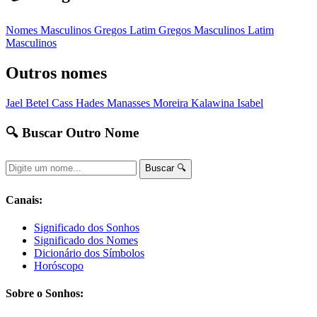
Nomes Masculinos
Gregos
Latim
Gregos Masculinos
Latim
Masculinos
Outros nomes
Jael
Betel
Cass
Hades
Manasses
Moreira
Kalawina
Isabel
🔍 Buscar Outro Nome
Buscar 🔍
Canais:
Significado dos Sonhos
Significado dos Nomes
Dicionário dos Símbolos
Horóscopo
Sobre o Sonhos: