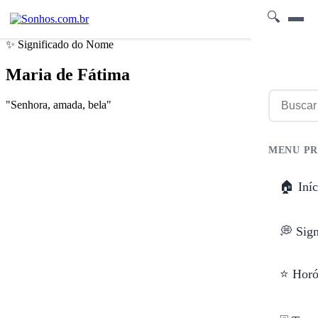
🔍
✨ Significado do Nome
Maria de Fátima
"Senhora, amada, bela"
MENU PR
🏠 Iníc
💭 Sig
⭐ Horó