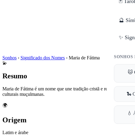
🃏 Taro
🔮 Sím
✨ Sign
SONHOS 
Sonhos
›
Significado dos Nomes
›
Maria de Fátima
💫
🐱 
Resumo
Maria de Fátima é um nome que une tradição cristã e referências
🐍 
culturais muçulmanas.
🌍
💧 
Origem
Latim e árabe