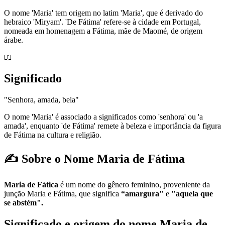
O nome 'Maria' tem origem no latim 'Maria', que é derivado do
hebraico 'Miryam'. 'De Fátima' refere-se à cidade em Portugal,
nomeada em homenagem a Fátima, mãe de Maomé, de origem
árabe.
📖
Significado
"Senhora, amada, bela"
O nome 'Maria' é associado a significados como 'senhora' ou 'a
amada', enquanto 'de Fátima' remete à beleza e importância da figura
de Fátima na cultura e religião.
✍️ Sobre o Nome Maria de Fátima
Maria de Fática
é um nome do gênero feminino, proveniente da
junção Maria e Fátima, que significa
“amargura"
e
"aquela que
se abstém".
Significado e origem do nome Maria de