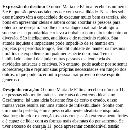
Expressão do destino:
O nome Maria de Fátima recebe os números
5 e 6, que são pessoas talentosas e com versatilidade. Nascidos sob
esse número têm a capacidade de executar muito bem as tarefas, são
bons em apresentar ideias e sabem como abordar as pessoas para
obter o que desejam. Isso lhe dá a vantagem natural de atingir o
sucesso e sua popularidade o leva a trabalhar com entretenimento ou
diversão. São inteligentes, analíticos e de raciocínio rápido. Sua
atitude inquieta e impaciente pode impedi-lo de se manter em
projetos por períodos longos, têm dificuldade de manter os mesmos
horários de expediente ou qualquer espécie de rotina. Tem a
habilidade natural de ajudar outras pessoas e a tendência às
atividades artísticas e criativas. No entanto, pode acabar por se sentir
sobrecarregada e reprimir suas próprias necessidades em função dos
outros, o que pode fazer outra pessoa tirar proveito desse espírito
generoso.
Desejo do coração:
O nome Maria de Fátima recebe o número 11,
de pessoas não muito práticas por causa do extremo idealismo.
Geralmente, há uma ideia bastante fixa de certo e errado, e isso
muitas vezes resulta em uma atitude de inflexibilidade. Sonha com
um mundo perfeito, é uma pessoa altamente idealista e inspirada.
Sua força interior e devoção às suas crenças são extremamente fortes
e é capaz de lidar com as formas mais abstratas do pensamento. Se
tiver excesso de energia 11, pode apresentar considerável tensão