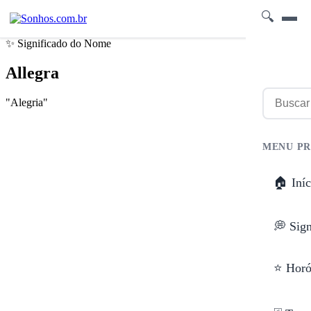
🔍
✨ Significado do Nome
Allegra
"Alegria"
MENU PR
🏠 Iníc
💭 Sig
⭐ Horó