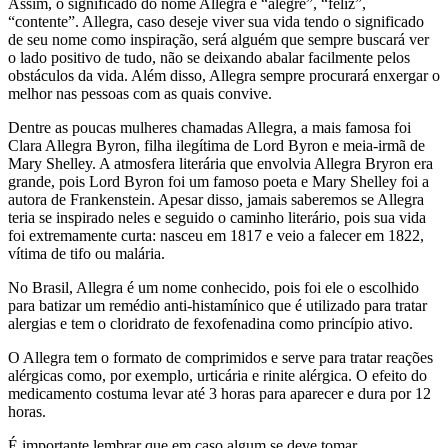
Assim, o significado do nome Allegra é “alegre”, “feliz”,
“contente”. Allegra, caso deseje viver sua vida tendo o significado
de seu nome como inspiração, será alguém que sempre buscará ver
o lado positivo de tudo, não se deixando abalar facilmente pelos
obstáculos da vida. Além disso, Allegra sempre procurará enxergar o
melhor nas pessoas com as quais convive.
Dentre as poucas mulheres chamadas Allegra, a mais famosa foi
Clara Allegra Byron, filha ilegítima de Lord Byron e meia-irmã de
Mary Shelley. A atmosfera literária que envolvia Allegra Bryron era
grande, pois Lord Byron foi um famoso poeta e Mary Shelley foi a
autora de Frankenstein. Apesar disso, jamais saberemos se Allegra
teria se inspirado neles e seguido o caminho literário, pois sua vida
foi extremamente curta: nasceu em 1817 e veio a falecer em 1822,
vítima de tifo ou malária.
No Brasil, Allegra é um nome conhecido, pois foi ele o escolhido
para batizar um remédio anti-histamínico que é utilizado para tratar
alergias e tem o cloridrato de fexofenadina como princípio ativo.
O Allegra tem o formato de comprimidos e serve para tratar reações
alérgicas como, por exemplo, urticária e rinite alérgica. O efeito do
medicamento costuma levar até 3 horas para aparecer e dura por 12
horas.
É importante lembrar que em caso algum se deve tomar