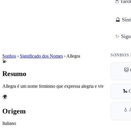
🃏 Taro
🔮 Sím
✨ Sign
SONHOS 
Sonhos
›
Significado dos Nomes
›
Allegra
💫
🐱 
Resumo
Allegra é um nome feminino que expressa alegria e vivacidade.
🐍 
🌍
Origem
💧 
Italiano