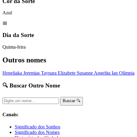
Cor da Sorte
Azul
📅
Dia da Sorte
Quinta-feira
Outros nomes
Heneliaka
Jeremias
Taynara
Elizabete
Susanne
Angelita
Ian
Olímpia
🔍 Buscar Outro Nome
Buscar 🔍
Canais:
Significado dos Sonhos
Significado dos Nomes