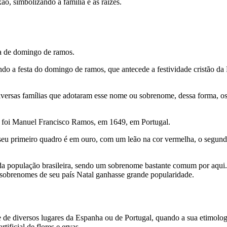
o, simbolizando a família e as raízes.
a de domingo de ramos.
o a festa do domingo de ramos, que antecede a festividade cristão da 
versas famílias que adotaram esse nome ou sobrenome, dessa forma, o
e foi Manuel Francisco Ramos, em 1649, em Portugal.
 seu primeiro quadro é em ouro, com um leão na cor vermelha, o segund
a população brasileira, sendo um sobrenome bastante comum por aqui. 
 sobrenomes de seu país Natal ganhasse grande popularidade.
te de diversos lugares da Espanha ou de Portugal, quando a sua etimol
tificial de flores e ervas