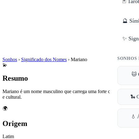
🃏 Taro
🔮 Sím
✨ Sign
SONHOS 
Sonhos
›
Significado dos Nomes
›
Mariano
💫
🐱 
Resumo
Mariano é um nome masculino que carrega uma forte carga histórica
🐍 
e cultural.
🌍
💧 
Origem
Latim