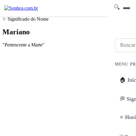
🔍
✨ Significado do Nome
Mariano
"Pertencente a Marte"
MENU PR
🏠 Iníc
💭 Sig
⭐ Horó