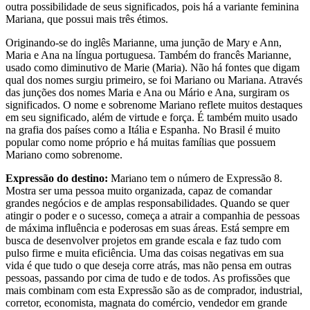
outra possibilidade de seus significados, pois há a variante feminina
Mariana, que possui mais três étimos.
Originando-se do inglês Marianne, uma junção de Mary e Ann,
Maria e Ana na língua portuguesa. Também do francês Marianne,
usado como diminutivo de Marie (Maria). Não há fontes que digam
qual dos nomes surgiu primeiro, se foi Mariano ou Mariana. Através
das junções dos nomes Maria e Ana ou Mário e Ana, surgiram os
significados. O nome e sobrenome Mariano reflete muitos destaques
em seu significado, além de virtude e força. É também muito usado
na grafia dos países como a Itália e Espanha. No Brasil é muito
popular como nome próprio e há muitas famílias que possuem
Mariano como sobrenome.
Expressão do destino:
Mariano tem o número de Expressão 8.
Mostra ser uma pessoa muito organizada, capaz de comandar
grandes negócios e de amplas responsabilidades. Quando se quer
atingir o poder e o sucesso, começa a atrair a companhia de pessoas
de máxima influência e poderosas em suas áreas. Está sempre em
busca de desenvolver projetos em grande escala e faz tudo com
pulso firme e muita eficiência. Uma das coisas negativas em sua
vida é que tudo o que deseja corre atrás, mas não pensa em outras
pessoas, passando por cima de tudo e de todos. As profissões que
mais combinam com esta Expressão são as de comprador, industrial,
corretor, economista, magnata do comércio, vendedor em grande