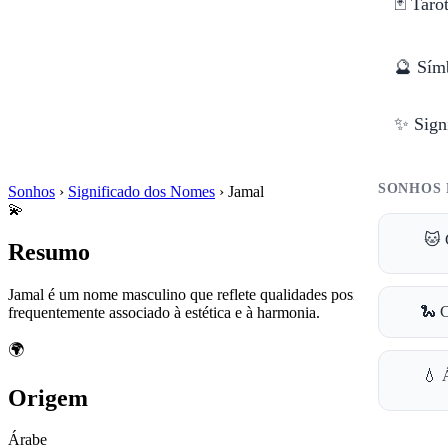
🃏 Taro
🔮 Sím
✨ Sign
SONHOS 
Sonhos
›
Significado dos Nomes
›
Jamal
💫
🐱 
Resumo
Jamal é um nome masculino que reflete qualidades positivas e é
🐍 
frequentemente associado à estética e à harmonia.
🌍
💧 
Origem
Árabe