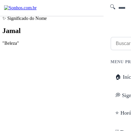
🔍
✨ Significado do Nome
Jamal
"Beleza"
MENU PR
🏠 Iníc
💭 Sig
⭐ Horó