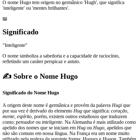
O nome Hugo tem origem no germânico 'Hugh', que significa
'inteligente' ou 'mentes brilhantes'.
📖
Significado
"Inteligente"
O nome simboliza a sabedoria e a capacidade de raciocínio,
refletindo um caráter perspicaz e astuto.
✍️ Sobre o Nome Hugo
Significado do Nome Hugo
A origem deste nome é germânica e provém da palavra
Hugi
que
por sua vez é derivado do elemento
Hug
que significa:
coração,
mente, espírito,
porém, existem outros estudiosos que traduzem
como:
pensador
ou
inteligente.
Na Alemanha é mais utilizado como
apelido dos nomes que se iniciam em
Hug
ou
Hugo,
apelidos que
não são comuns em nossa língua. Na França era um nome muito
utilizado pela realeza da seguinte forma:
Hugues
e
Hugon
. Também