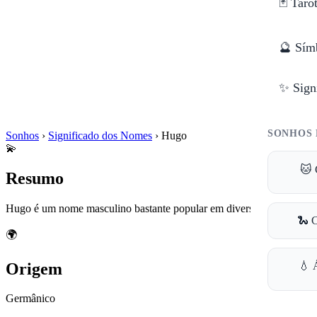
🃏 Taro
🔮 Sím
✨ Sign
SONHOS 
Sonhos
›
Significado dos Nomes
›
Hugo
💫
🐱 
Resumo
Hugo é um nome masculino bastante popular em diversas culturas.
🐍 
🌍
Origem
💧 
Germânico