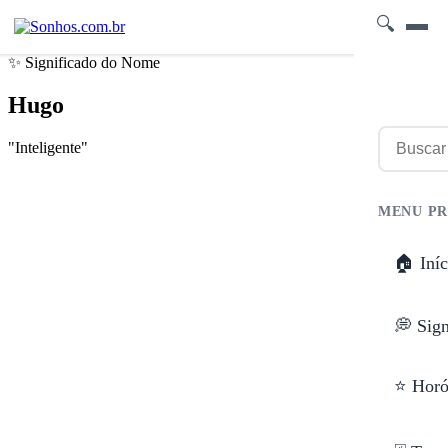
🔍
✨ Significado do Nome
Hugo
"Inteligente"
MENU PR
🏠 Iníc
💭 Sig
⭐ Horó