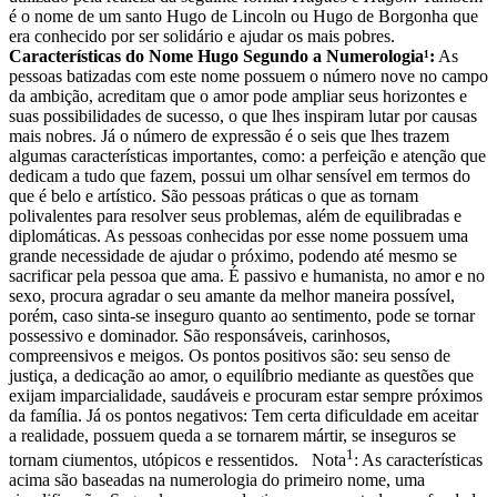
é o nome de um santo Hugo de Lincoln ou Hugo de Borgonha que
era conhecido por ser solidário e ajudar os mais pobres.
Características do Nome Hugo Segundo a Numerologia¹:
As
pessoas batizadas com este nome possuem o número nove no campo
da ambição, acreditam que o amor pode ampliar seus horizontes e
suas possibilidades de sucesso, o que lhes inspiram lutar por causas
mais nobres. Já o número de expressão é o seis que lhes trazem
algumas características importantes, como: a perfeição e atenção que
dedicam a tudo que fazem, possui um olhar sensível em termos do
que é belo e artístico. São pessoas práticas o que as tornam
polivalentes para resolver seus problemas, além de equilibradas e
diplomáticas. As pessoas conhecidas por esse nome possuem uma
grande necessidade de ajudar o próximo, podendo até mesmo se
sacrificar pela pessoa que ama. É passivo e humanista, no amor e no
sexo, procura agradar o seu amante da melhor maneira possível,
porém, caso sinta-se inseguro quanto ao sentimento, pode se tornar
possessivo e dominador. São responsáveis, carinhosos,
compreensivos e meigos. Os pontos positivos são: seu senso de
justiça, a dedicação ao amor, o equilíbrio mediante as questões que
exijam imparcialidade, saudáveis e procuram estar sempre próximos
da família. Já os pontos negativos: Tem certa dificuldade em aceitar
a realidade, possuem queda a se tornarem mártir, se inseguros se
1
tornam ciumentos, utópicos e ressentidos. Nota
: As características
acima são baseadas na numerologia do primeiro nome, uma