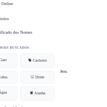
t Online
bolos
ificado dos Nomes
sociado à beleza e à feminilidade.
MAIS BUSCADOS
Gato
🐕 Cachorro
ma flor conhecida por sua beleza e delicadeza.
Cobra
🦷 Dente
Água
🕷️ Aranha