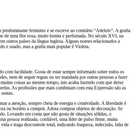
o predominante feminino e se escreve ao contrário “Atteloiv”. A grafia
nome de uma flor roxa, muito bonita e perfumada. No século XVI, na
em outros países da língua inglesa. Alguns nomes relacionados a
ido e usado, mas a grafia mais popular é Violeta.
do com facilidade. Gosta de estar sempre informado sobre todos os
ades, nem de seguir regras ou ser mandada por outras pessoas a fazer
ndo muitas coisas ao mesmo tempo, isto acaba fazendo com que deixe
 tarefas. As profissões que mais combinam com esta Expressão são as
 outras.
r a atenção, sempre cheia de energia e criatividade. A liberdade é
 hora ou horário a cumprir. Adora comprar objetos de decoração. Se
modo. Levando em conta que não gosta de situações sólidas, o
uma pessoa realizada, confiável, uma líder de pulso firme, muita
ida e traga descontrole total, indicando fraqueza, indecisão, falta de