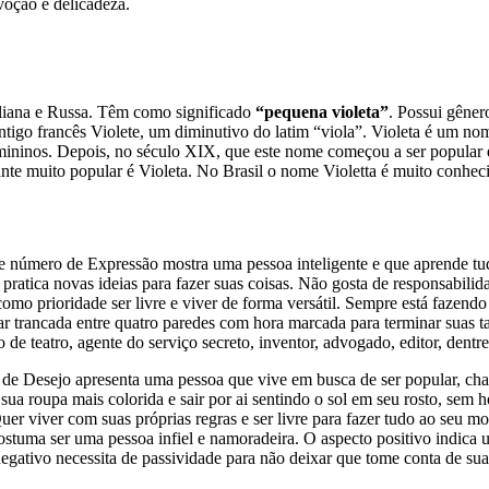
voção e delicadeza.
aliana e Russa. Têm como significado
“pequena violeta”
. Possui gêner
o antigo francês Violete, um diminutivo do latim “viola”. Violeta é um 
femininos. Depois, no século XIX, que este nome começou a ser popular 
iante muito popular é Violeta. No Brasil o nome Violetta é muito conhec
e número de Expressão mostra uma pessoa inteligente e que aprende tu
ratica novas ideias para fazer suas coisas. Não gosta de responsabilid
m como prioridade ser livre e viver de forma versátil. Sempre está faze
icar trancada entre quatro paredes com hora marcada para terminar suas
ico de teatro, agente do serviço secreto, inventor, advogado, editor, dentre
de Desejo apresenta uma pessoa que vive em busca de ser popular, chama
 sua roupa mais colorida e sair por ai sentindo o sol em seu rosto, sem
uer viver com suas próprias regras e ser livre para fazer tudo ao seu 
 costuma ser uma pessoa infiel e namoradeira. O aspecto positivo indica 
negativo necessita de passividade para não deixar que tome conta de sua v