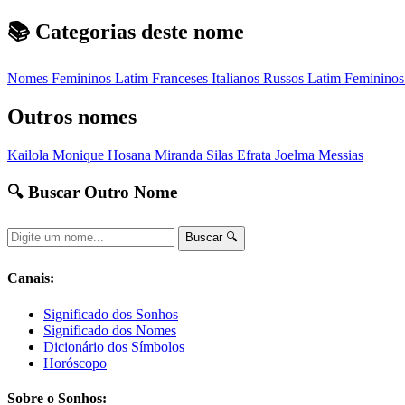
📚 Categorias deste nome
Nomes Femininos
Latim
Franceses
Italianos
Russos
Latim Feminino
Outros nomes
Kailola
Monique
Hosana
Miranda
Silas
Efrata
Joelma
Messias
🔍 Buscar Outro Nome
Buscar 🔍
Canais:
Significado dos Sonhos
Significado dos Nomes
Dicionário dos Símbolos
Horóscopo
Sobre o Sonhos: