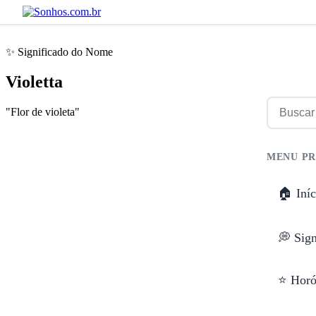
✨ Significado do Nome
Violetta
"Flor de violeta"
MENU PR
🏠 Iníc
💭 Sig
⭐ Horó