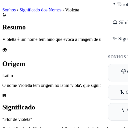
🃏 Taro
Sonhos
›
Significado dos Nomes
›
Violetta
💫
🔮 Sím
Resumo
✨ Sign
Violetta é um nome feminino que evoca a imagem de uma flor e está as
🌍
SONHOS 
Origem
🐱 
Latim
O nome Violetta tem origem no latim 'viola', que significa 'violeta', u
🐍 
📖
Significado
💧 
"Flor de violeta"