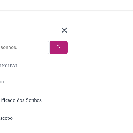
×
🔍
INCIPAL
io
nificado dos Sonhos
scopo