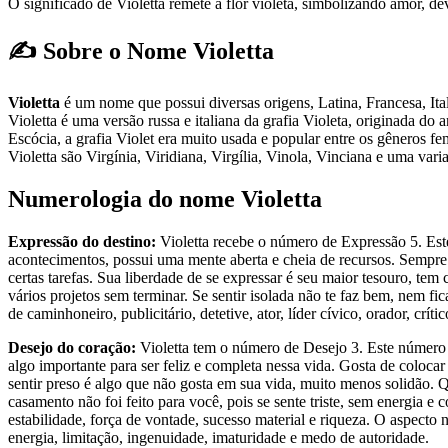
O significado de Violetta remete à flor violeta, simbolizando amor, de
✍️ Sobre o Nome Violetta
Violetta
é um nome que possui diversas origens, Latina, Francesa, It
Violetta é uma versão russa e italiana da grafia Violeta, originada d
Escócia, a grafia Violet era muito usada e popular entre os gêneros 
Violetta são Virgínia, Viridiana, Virgília, Vinola, Vinciana e uma var
Numerologia do nome Violetta
Expressão do destino:
Violetta recebe o número de Expressão 5. Est
acontecimentos, possui uma mente aberta e cheia de recursos. Sempre p
certas tarefas. Sua liberdade de se expressar é seu maior tesouro, te
vários projetos sem terminar. Se sentir isolada não te faz bem, nem f
de caminhoneiro, publicitário, detetive, ator, líder cívico, orador, crít
Desejo do coração:
Violetta tem o número de Desejo 3. Este número 
algo importante para ser feliz e completa nessa vida. Gosta de colocar
sentir preso é algo que não gosta em sua vida, muito menos solidão. Q
casamento não foi feito para você, pois se sente triste, sem energia e
estabilidade, força de vontade, sucesso material e riqueza. O aspecto 
energia, limitação, ingenuidade, imaturidade e medo de autoridade.