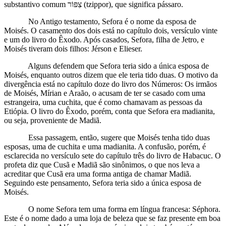
substantivo comum צִפּוֹר (tzippor), que significa pássaro.
No Antigo testamento, Sefora é o nome da esposa de
Moisés. O casamento dos dois está no capítulo dois, versículo vinte
e um do livro do Êxodo. Após casados, Sefora, filha de Jetro, e
Moisés tiveram dois filhos: Jérson e Elieser.
Alguns defendem que Sefora teria sido a única esposa de
Moisés, enquanto outros dizem que ele teria tido duas. O motivo da
divergência está no capítulo doze do livro dos Números: Os irmãos
de Moisés, Mírian e Araão, o acusam de ter se casado com uma
estrangeira, uma cuchita, que é como chamavam as pessoas da
Etiópia. O livro do Êxodo, porém, conta que Sefora era madianita,
ou seja, proveniente de Madiã.
Essa passagem, então, sugere que Moisés tenha tido duas
esposas, uma de cuchita e uma madianita. A confusão, porém, é
esclarecida no versículo sete do capítulo três do livro de Habacuc. O
profeta diz que Cusã e Madiã são sinônimos, o que nos leva a
acreditar que Cusã era uma forma antiga de chamar Madiã.
Seguindo este pensamento, Sefora teria sido a única esposa de
Moisés.
O nome Sefora tem uma forma em língua francesa: Séphora.
Este é o nome dado a uma loja de beleza que se faz presente em boa