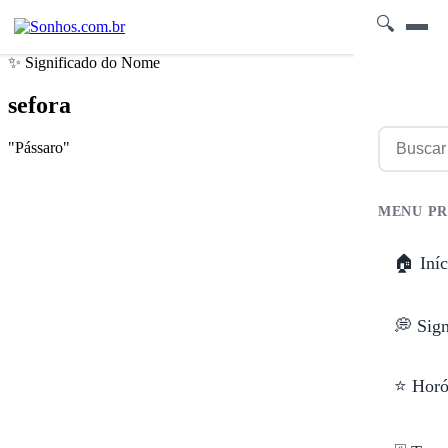
🔍
✨ Significado do Nome
sefora
"Pássaro"
MENU PR
🏠 Iníc
💭 Sig
⭐ Horó