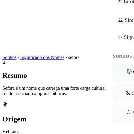
🃏 Taro
🔮 Sím
✨ Sign
SONHOS 
Sonhos
›
Significado dos Nomes
›
sefora
💫
🐱 
Resumo
Sefora é um nome que carrega uma forte carga cultural e histórica,
🐍 
sendo associado a figuras bíblicas.
🌍
💧 
Origem
Hebraica