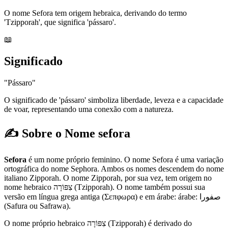
O nome Sefora tem origem hebraica, derivando do termo
'Tzipporah', que significa 'pássaro'.
📖
Significado
"Pássaro"
O significado de 'pássaro' simboliza liberdade, leveza e a capacidade
de voar, representando uma conexão com a natureza.
✍️ Sobre o Nome sefora
Sefora
é um nome próprio feminino. O nome Sefora é uma variação
ortográfica do nome Sephora. Ambos os nomes descendem do nome
italiano Zipporah. O nome Zipporah, por sua vez, tem origem no
nome hebraico צִפּוֹרָה (Tzipporah). O nome também possui sua
versão em língua grega antiga (Σεπφωρα) e em árabe: árabe: صفورا
(Safura ou Safrawa).
O nome próprio hebraico צִפּוֹרָה (Tzipporah) é derivado do