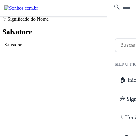
🔍
✨ Significado do Nome
Salvatore
"Salvador"
MENU PR
🏠 Iníc
💭 Sig
⭐ Horó