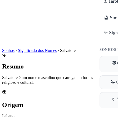
🃏 Taro
🔮 Sím
✨ Sign
SONHOS 
Sonhos
›
Significado dos Nomes
›
Salvatore
💫
🐱 
Resumo
Salvatore é um nome masculino que carrega um forte significado
🐍 
religioso e cultural.
🌍
💧 
Origem
Italiano