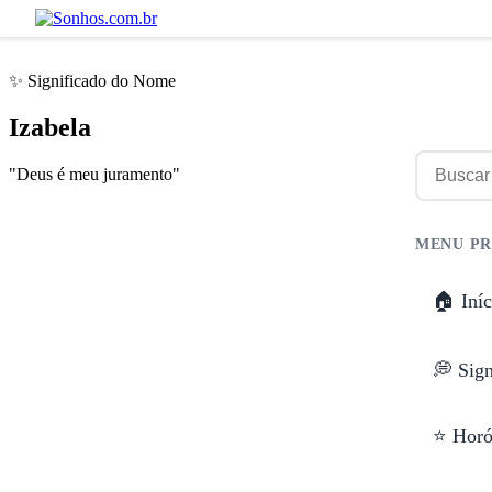
✨ Significado do Nome
Izabela
"Deus é meu juramento"
MENU PR
🏠 Iníc
💭 Sig
⭐ Horó