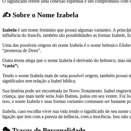
O significado reflete uma conexão espiritual e um compromisso com v
✍️ Sobre o Nome Izabela
Izabela
é um nome feminino que possui algumas variantes. A princípio
influência do francês, também são possibilidades as formas Izabele, Iza
Uma das possíveis origens do nome Izabela é o nome hebraico Elisheva (אֱלִישֶׁבַע), muito mais próximo da forma inglesa utilizada para o nome: Elizabeth. O nome Elisheva significa “devotada 
“promessa de Deus”.
Outra teoria alega que o nome Izabela é derivado do hebraico, mas nã
“casta”;
Tendo o nome Izabela mais de uma possível origem, também possui mai
significados tem relação a Isabel bíblica.
Sua história pode ser encontrada no Novo Testamento. Isabel engravido
criança, que mais tarde seria João Batista, pulou em seu ventre. Foi
isso, o nome Izabela e suas formas variantes costumam ser bastante pop
Izabela, caso escolha viver sua vida tendo o significado de seu nom
ligação que tem com a pureza da infância, com a inocência. Isso não 
🎭 Traços de Personalidade