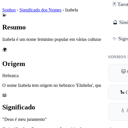
🃏 Taro
Sonhos
›
Significado dos Nomes
›
Izabela
💫
🔮 Sím
Resumo
✨ Sign
Izabela é um nome feminino popular em várias culturas, especialment
🌍
SONHOS 
Origem
🐱 
Hebraica
O nome Izabela tem origem no hebraico 'Elisheba', que significa 'Deu
🐍 
📖
Significado
💧 
"Deus é meu juramento"