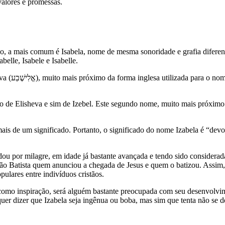
alores e promessas.
, a mais comum é Isabela, nome de mesma sonoridade e grafia diferente
belle, Isabele e Isabelle.
a Deus” ou
o de Elisheva e sim de Izebel. Este segundo nome, muito mais próximo 
s de um significado. Portanto, o significado do nome Izabela é “devo
u por milagre, em idade já bastante avançada e tendo sido considerada e
 João Batista quem anunciou a chegada de Jesus e quem o batizou. Assim
ulares entre indivíduos cristãos.
e como inspiração, será alguém bastante preocupada com seu desenvolvi
quer dizer que Izabela seja ingênua ou boba, mas sim que tenta não se