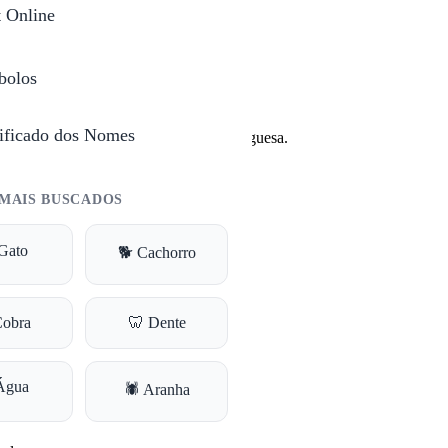
t Online
bolos
ificado dos Nomes
e na Europa e em países de língua portuguesa.
MAIS BUSCADOS
Gato
🐕 Cachorro
s é meu juramento'.
Cobra
🦷 Dente
Água
🕷️ Aranha