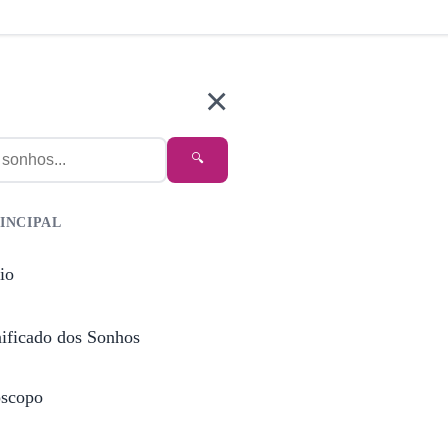
×
🔍
INCIPAL
io
nificado dos Sonhos
scopo