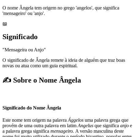
O nome Ângela tem origem no grego 'angelos', que significa
'mensageiro' ou 'anjo'.
📖
Significado
"Mensageira ou Anjo"
O significado de Ângela remete à ideia de alguém que traz boas
novas ou atua como um guia espiritual.
✍️ Sobre o Nome Ângela
Significado do Nome Ângela
Este nome tem origem na palavra
Ággelos
uma palavra grega que
provém de uma outra palavra em latim
Angelus
que significa
anjo
e
a palavra grega significa
mensageiro.
A versão masculina deste
nome foi muito utilizado durante o período bizantino, popular entre