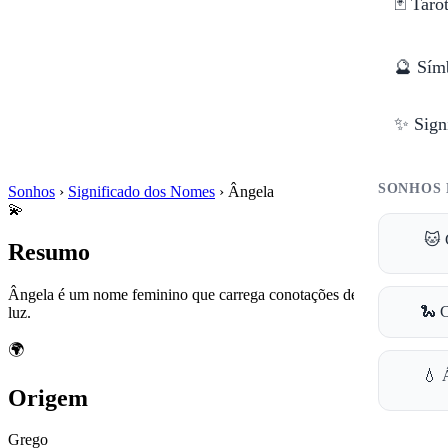
🃏 Taro
🔮 Sím
✨ Sign
SONHOS 
Sonhos
›
Significado dos Nomes
›
Ângela
💫
🐱 
Resumo
Ângela é um nome feminino que carrega conotações de pureza e
🐍 
luz.
🌍
💧 
Origem
Grego