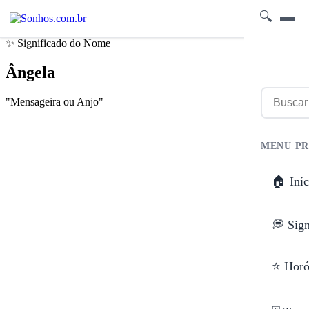
🔍
✨ Significado do Nome
Ângela
"Mensageira ou Anjo"
MENU PR
🏠 Iníc
💭 Sig
⭐ Horó