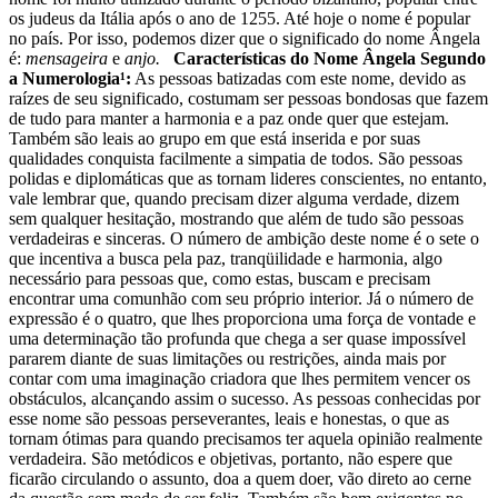
os judeus da Itália após o ano de 1255. Até hoje o nome é popular
no país. Por isso, podemos dizer que o significado do nome Ângela
é:
mensageira
e
anjo.
Características do Nome Ângela Segundo
a Numerologia¹:
As pessoas batizadas com este nome, devido as
raízes de seu significado, costumam ser pessoas bondosas que fazem
de tudo para manter a harmonia e a paz onde quer que estejam.
Também são leais ao grupo em que está inserida e por suas
qualidades conquista facilmente a simpatia de todos. São pessoas
polidas e diplomáticas que as tornam lideres conscientes, no entanto,
vale lembrar que, quando precisam dizer alguma verdade, dizem
sem qualquer hesitação, mostrando que além de tudo são pessoas
verdadeiras e sinceras. O número de ambição deste nome é o sete o
que incentiva a busca pela paz, tranqüilidade e harmonia, algo
necessário para pessoas que, como estas, buscam e precisam
encontrar uma comunhão com seu próprio interior. Já o número de
expressão é o quatro, que lhes proporciona uma força de vontade e
uma determinação tão profunda que chega a ser quase impossível
pararem diante de suas limitações ou restrições, ainda mais por
contar com uma imaginação criadora que lhes permitem vencer os
obstáculos, alcançando assim o sucesso. As pessoas conhecidas por
esse nome são pessoas perseverantes, leais e honestas, o que as
tornam ótimas para quando precisamos ter aquela opinião realmente
verdadeira. São metódicos e objetivas, portanto, não espere que
ficarão circulando o assunto, doa a quem doer, vão direto ao cerne