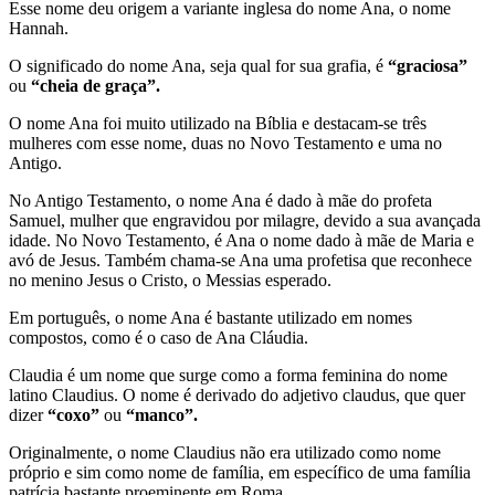
Esse nome deu origem a variante inglesa do nome Ana, o nome
Hannah.
O significado do nome Ana, seja qual for sua grafia, é
“graciosa”
ou
“cheia de graça”.
O nome Ana foi muito utilizado na Bíblia e destacam-se três
mulheres com esse nome, duas no Novo Testamento e uma no
Antigo.
No Antigo Testamento, o nome Ana é dado à mãe do profeta
Samuel, mulher que engravidou por milagre, devido a sua avançada
idade. No Novo Testamento, é Ana o nome dado à mãe de Maria e
avó de Jesus. Também chama-se Ana uma profetisa que reconhece
no menino Jesus o Cristo, o Messias esperado.
Em português, o nome Ana é bastante utilizado em nomes
compostos, como é o caso de Ana Cláudia.
Claudia é um nome que surge como a forma feminina do nome
latino Claudius. O nome é derivado do adjetivo claudus, que quer
dizer
“coxo”
ou
“manco”.
Originalmente, o nome Claudius não era utilizado como nome
próprio e sim como nome de família, em específico de uma família
patrícia bastante proeminente em Roma.