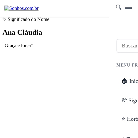
🔍
✨ Significado do Nome
Ana Cláudia
"Graça e força"
MENU PR
🏠 Iníc
💭 Sig
⭐ Horó