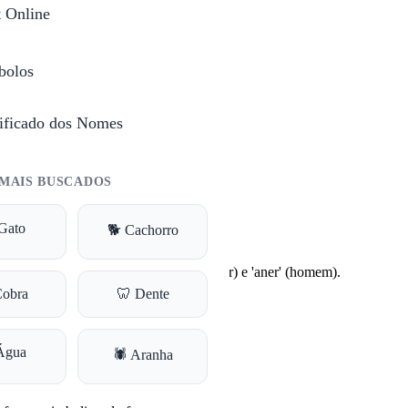
t Online
bolos
ificado dos Nomes
Itália e em países de língua portuguesa.
MAIS BUSCADOS
Gato
🐕 Cachorro
nação das palavras 'alexein' (defender) e 'aner' (homem).
Cobra
🦷 Dente
Água
🕷️ Aranha