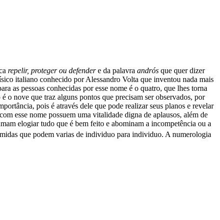
ica
repelir, proteger ou defender
e da palavra
andrós
que quer dizer
ísico italiano conhecido por Alessandro Volta que inventou nada mais
a as pessoas conhecidas por esse nome é o quatro, que lhes torna
é o nove que traz alguns pontos que precisam ser observados, por
portância, pois é através dele que pode realizar seus planos e revelar
s com esse nome possuem uma vitalidade digna de aplausos, além de
stumam elogiar tudo que é bem feito e abominam a incompetência ou a
sumidas que podem varias de individuo para individuo. A numerologia