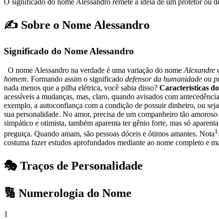
O significado do nome Alessandro remete à ideia de um protetor ou d
✍️ Sobre o Nome Alessandro
Significado do Nome Alessandro
O nome Alessandro na verdade é uma variação do nome
Alexandre
q
homem.
Formando assim o significado
defensor da humanidade
ou
p
nada menos que a pilha elétrica, você sabia disso?
Características 
acessíveis a mudanças, mas, claro, quando avisados com antecedência
exemplo, a autoconfiança com a condição de possuir dinheiro, ou seja, 
sua personalidade. No amor, precisa de um companheiro tão amoroso 
simpático e otimista, também aparenta ter gênio forte, mas só aparen
1
preguiça. Quando amam, são pessoas dóceis e ótimos amantes. Nota
costuma fazer estudos aprofundados mediante ao nome completo e mai
🎭 Traços de Personalidade
🔢 Numerologia do Nome
1