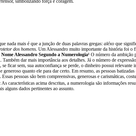
efensor, simbolizando força e coragem.
ue nada mais é que a junção de duas palavras gregas:
aléxo
que signif
rotetor dos homens.
Um Alessandro muito importante da história foi o f
do Nome Alessandro Segundo a Numerologia¹
O número da ambição par
. Também dar mais importância aos detalhes. Já o número de expressão 
se ficar sem, sua autoconfiança se perde, o dinheiro possui relevante im
e generoso quanto ele para dar certo. Em resumo, as pessoas batizada
ta. Essas pessoas são bem compreensivas, generosas e carismáticas, co
: As características acima descritas, a numerologia são informações re
s alguns dados pertinentes ao assunto.