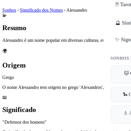
🃏 Taro
Sonhos
›
Significado dos Nomes
›
Alessandro
💫
🔮 Sím
Resumo
✨ Sign
Alessandro é um nome popular em diversas culturas, especialmente na 
🌍
SONHOS 
Origem
🐱 
Grego
O nome Alessandro tem origem no grego 'Alexandros', que é uma combi
🐍 
📖
Significado
💧 
"Defensor dos homens"