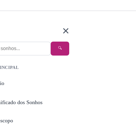
×
🔍
INCIPAL
io
nificado dos Sonhos
scopo