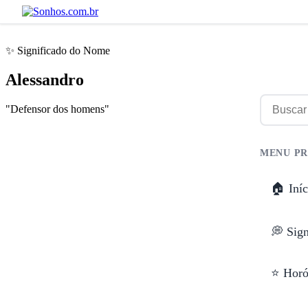
✨ Significado do Nome
Alessandro
"Defensor dos homens"
MENU PR
🏠 Iníc
💭 Sig
⭐ Horó